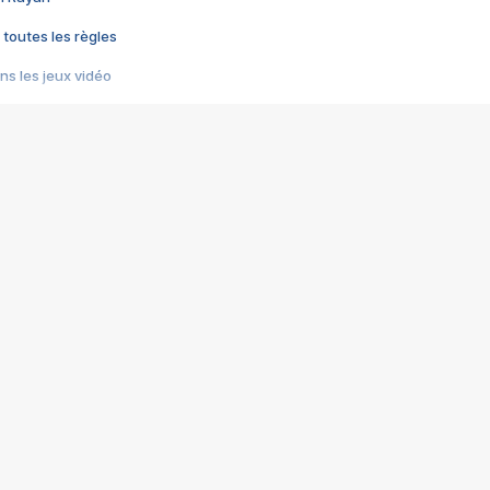
 toutes les règles
s les jeux vidéo
us choquant de Rockstar ? - Le scandale BULLY
e plus moche de Steam
du RÊVE tourne au CAUCHEMAR
pendant 8 heures
it… à tort
umiliés par un jeu vidéo
ire - Final Fantasy 8
ti un empire - Age of Empires
story DOFUS
tard, il crée l'un des pires jeux de tous les temps, MindsEye.