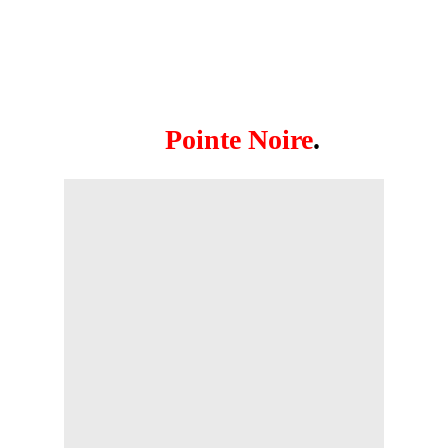
Loudima, Lefavre, Dolisie, Les
Bandas, Mvouti, Girard, Les
Saharas, Fourastier, Halle, Saint
Paul, Patra,
Pointe Noire
.