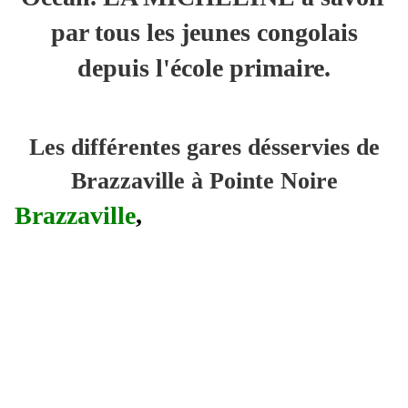
par tous les jeunes congolais
depuis l'école primaire.
Les différentes gares désservies de
Brazzaville à Pointe Noire
Brazzaville
,
Ngoma tse tse,
Kibossi, Braratier, Hamon,
Matoumbou, Brusseaux,
Marchand, Mindouli, Comba,
Marche, Deschavannes, Kimbedi,
Loutété, Lebriz, Madingou, Jacob,