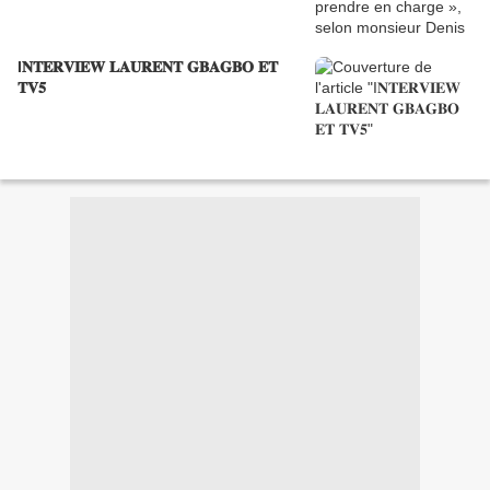
I𝐍𝐓𝐄𝐑𝐕𝐈𝐄𝐖 𝐋𝐀𝐔𝐑𝐄𝐍𝐓 𝐆𝐁𝐀𝐆𝐁𝐎 𝐄𝐓
𝐓𝐕𝟓