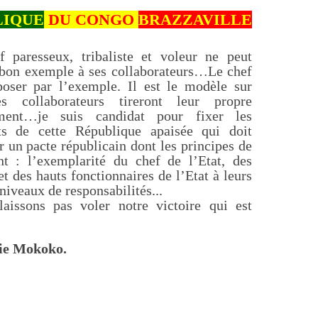
LIQUE
DU CONGO
BRAZZAVILLE
 paresseux, tribaliste et voleur ne peut
 bon exemple à ses collaborateurs…Le chef
poser par l’exemple. Il est le modèle sur
es collaborateurs tireront leur propre
ment…je suis candidat pour fixer les
s de cette République apaisée qui doit
r un pacte républicain dont les principes de
nt : l’exemplarité du chef de l’Etat, des
et des hauts fonctionnaires de l’Etat à leurs
 niveaux de responsabilités...
aissons pas voler notre victoire qui est
ie Mokoko.