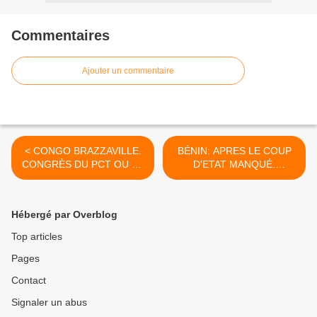
Commentaires
Ajouter un commentaire
< CONGO BRAZZAVILLE.
BÉNIN: APRES LE COUP
CONGRÈS DU PCT OU LE
D'ETAT MANQUÉ.
SACRE D'UN DEMI-SIÈCLE
ECOUTEZ COMMENT LE
DE MÉDIOCRITÉ &
PRESIDENT
D'INCOMPETENCE
ABDOURAMANE TIANI
Hébergé par Overblog
S'ADRESSE AU
PRESIDENT BENINOIS
Top articles
Patrice TALON >
Pages
Contact
Signaler un abus