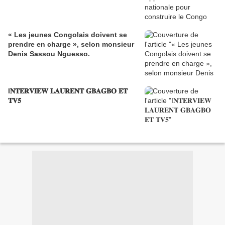
« Les jeunes Congolais doivent se
prendre en charge », selon monsieur
Denis Sassou Nguesso.
I𝐍𝐓𝐄𝐑𝐕𝐈𝐄𝐖 𝐋𝐀𝐔𝐑𝐄𝐍𝐓 𝐆𝐁𝐀𝐆𝐁𝐎 𝐄𝐓
𝐓𝐕𝟓