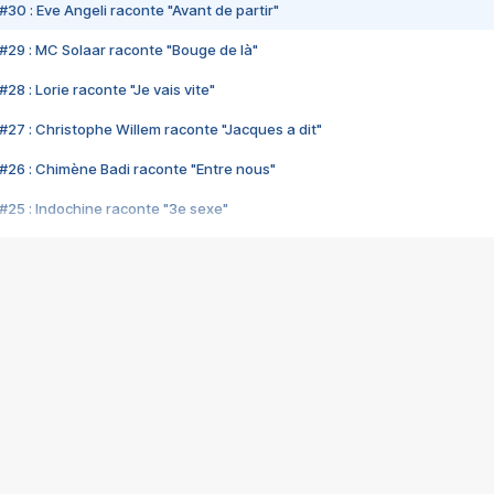
#30 : Eve Angeli raconte "Avant de partir"
#29 : MC Solaar raconte "Bouge de là"
28 : Lorie raconte "Je vais vite"
#27 : Christophe Willem raconte "Jacques a dit"
#26 : Chimène Badi raconte "Entre nous"
#25 : Indochine raconte "3e sexe"
#24 : Zaho raconte "C'est chelou"
#23 : Patrick Bruel raconte "Au café des délices"
#22 : Kyo raconte "Le chemin"
#21 : Nolwenn Leroy raconte "Cassé"
#20 : Patrick Hernandez raconte "Born to be alive"
#19 : Lorie raconte "Près de moi"
#18 : Michael Jones raconte "A nos actes manqués" (avec Jean-Jacque