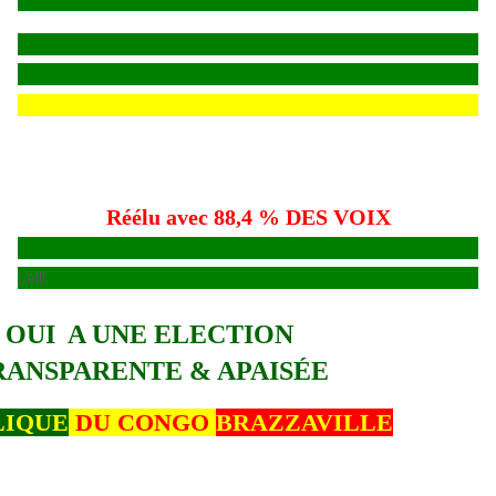
Réélu avec 88,4 % DES VOIX
Lelll
OUI A UNE ELECTION
RANSPARENTE & APAISÉE
LIQUE
DU CONGO
BRAZZAVILLE