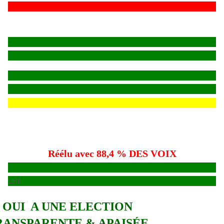
Réélu avec 88,4 % DES VOIX
Lelll
OUI A UNE ELECTION
RANSPARENTE & APAISÉE