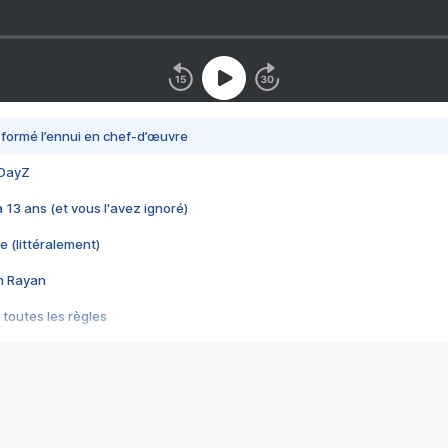
nsformé l’ennui en chef-d’œuvre
 DayZ
 a 13 ans (et vous l'avez ignoré)
e (littéralement)
im Rayan
 toutes les règles
s les jeux vidéo
us choquant de Rockstar ? - Le scandale BULLY
e plus moche de Steam