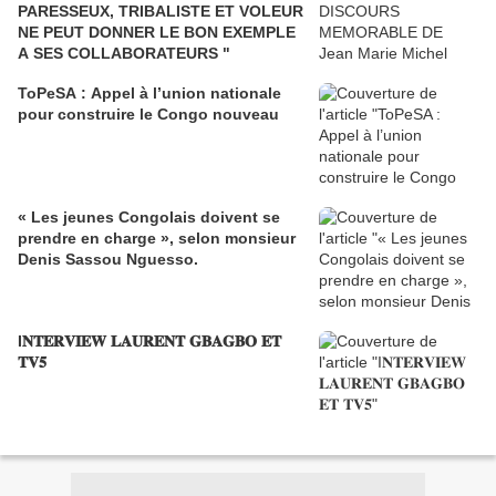
PARESSEUX, TRIBALISTE ET VOLEUR
NE PEUT DONNER LE BON EXEMPLE
A SES COLLABORATEURS "
ToPeSA : Appel à l’union nationale
pour construire le Congo nouveau
« Les jeunes Congolais doivent se
prendre en charge », selon monsieur
Denis Sassou Nguesso.
I𝐍𝐓𝐄𝐑𝐕𝐈𝐄𝐖 𝐋𝐀𝐔𝐑𝐄𝐍𝐓 𝐆𝐁𝐀𝐆𝐁𝐎 𝐄𝐓
𝐓𝐕𝟓