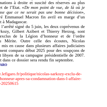
nations à droite et suscité des réserves au plus
t de l’Etat. «
De mon point de vue, de là où je
ense que ce ne serait pas une bonne décision
»,
aré Emmanuel Macron fin avril en marge d’un
t à Madagascar.
 l’arrêté signé du 5 juin, les deux coprévenus de
rkozy, Gilbert Azibert et Thierry Herzog, sont
exclus de la Légion d’honneur et de l’ordre
u Mérite. Outre celle des écoutes, Nicolas
 mis en cause dans plusieurs affaires judiciaires
ment comparu début 2025 pour des
soupçons de
t libyen
de sa campagne présidentielle de 2007.
 dans ce dossier sera rendu fin septembre.
IGARO
.lefigaro.fr/politique/nicolas-sarkozy-exclu-de-
-honneur-apres-sa-condamnation-dans-l-affaire-
s-20250615