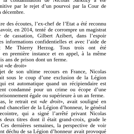
e la condamnation de Nicolas Sarkozy a été
nitive par le rejet d’un pourvoi par la Cour de
n décembre.
ire des écoutes, l’ex-chef de l’Etat a été reconnu
avoir, en 2014, tenté de corrompre un magistrat
r de cassation,
Gilbert Azibert
, dans l’espoir
es informations confidentielles et avec l’aide de
at
Me Thierry Herzog
. Tous trois ont été
 en première instance et en appel, à la même
ois ans de prison dont un ferme.
st «de droit»
jet de son ultime recours en France, Nicolas
ait sous le coup d’une exclusion de la
Légion
ui est automatique quand un récipiendaire est
ment condamné pour un crime ou écope d’une
risonnement égale ou supérieure à un an ferme.
s, le retrait est «
de droit
», avait souligné en
nd chancelier de la Légion d’honneur, le général
ecointre, qui a signé l’arrêté privant Nicolas
 deux titres dont il était grand-croix, grade le
 Ces dernières semaines, la perspective de voir
ent déchu de sa Légion d’honneur avait provoqué