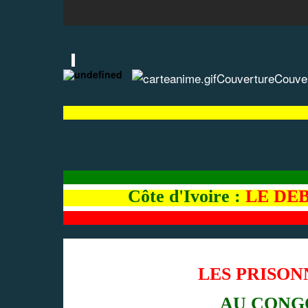
Couverture
Couve
Côte d'Ivoire :
LE DE
LES PRISON
AU CONG