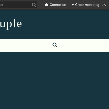
Connexion
+
Créer mon blog
euple
T