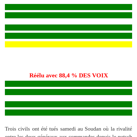
Réélu avec 88,4 % DES VOIX
Trois civils ont été tués samedi au Soudan où la rivalité
entre les deux généraux aux commandes depuis le putsch