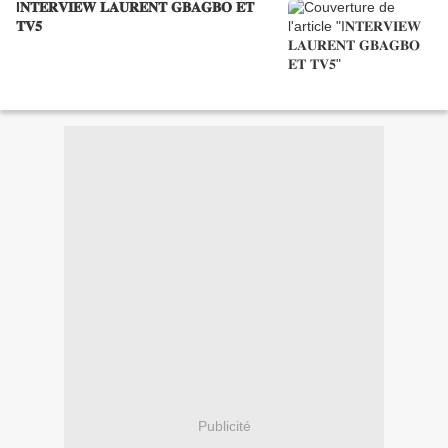
I𝐍𝐓𝐄𝐑𝐕𝐈𝐄𝐖 𝐋𝐀𝐔𝐑𝐄𝐍𝐓 𝐆𝐁𝐀𝐆𝐁𝐎 𝐄𝐓
𝐓𝐕𝟓
Publicité