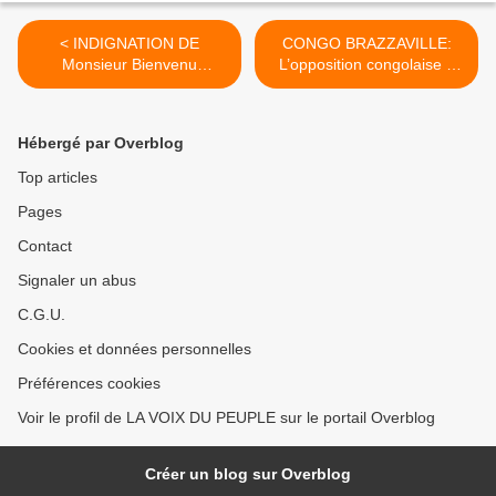
< INDIGNATION DE
CONGO BRAZZAVILLE:
Monsieur Bienvenu
L’opposition congolaise a
MABILEMONO: J'exprime
besoin d’un leader et non
ma profonde déception à
d’ego. >
propos des manœuvres
Hébergé par Overblog
déployées dans l'ombre
visant à démolir monsieur
Top articles
Franklin Nyamsi
Pages
Contact
Signaler un abus
C.G.U.
Cookies et données personnelles
Préférences cookies
Voir le profil de LA VOIX DU PEUPLE sur le portail Overblog
Créer un blog sur Overblog