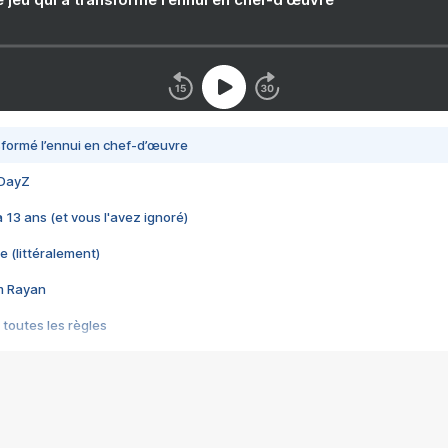
nsformé l’ennui en chef-d’œuvre
 DayZ
 a 13 ans (et vous l'avez ignoré)
e (littéralement)
im Rayan
 toutes les règles
s les jeux vidéo
us choquant de Rockstar ? - Le scandale BULLY
e plus moche de Steam