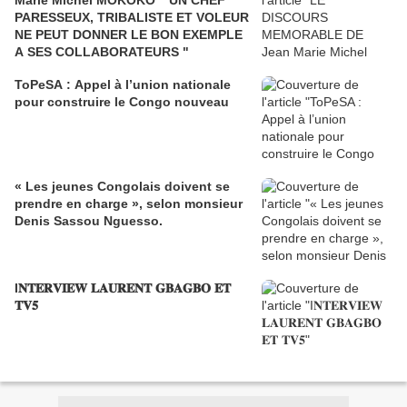
Marie Michel MOKOKO " UN CHEF
PARESSEUX, TRIBALISTE ET VOLEUR
NE PEUT DONNER LE BON EXEMPLE
A SES COLLABORATEURS "
ToPeSA : Appel à l’union nationale
pour construire le Congo nouveau
« Les jeunes Congolais doivent se
prendre en charge », selon monsieur
Denis Sassou Nguesso.
I𝐍𝐓𝐄𝐑𝐕𝐈𝐄𝐖 𝐋𝐀𝐔𝐑𝐄𝐍𝐓 𝐆𝐁𝐀𝐆𝐁𝐎 𝐄𝐓
𝐓𝐕𝟓