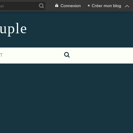
Connexion
+
Créer mon blog
euple
T