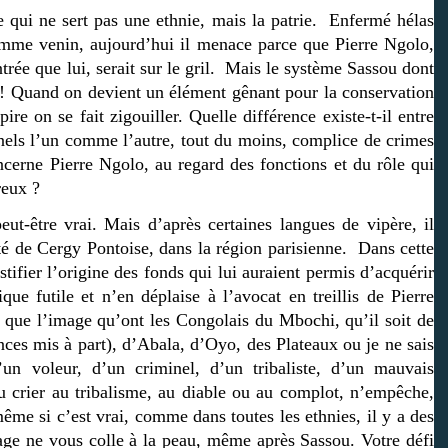
e qui ne sert pas une ethnie, mais la patrie. Enfermé hélas
omme venin, aujourd’hui il menace parce que Pierre Ngolo,
trée que lui, serait sur le gril. Mais le système Sassou dont
. ! Quand on devient un élément gênant pour la conservation
re on se fait zigouiller. Quelle différence existe-t-il entre
inels l’un comme l’autre, tout du moins, complice de crimes
cerne Pierre Ngolo, au regard des fonctions et du rôle qui
reux ?
eut-être vrai. Mais d’après certaines langues de vipère, il
ôté de Cergy Pontoise, dans la région parisienne. Dans cette
tifier l’origine des fonds qui lui auraient permis d’acquérir
ue futile et n’en déplaise à l’avocat en treillis de Pierre
ce que l’image qu’ont les Congolais du Mbochi, qu’il soit de
ces mis à part), d’Abala, d’Oyo, des Plateaux ou je ne sais
un voleur, d’un criminel, d’un tribaliste, d’un mauvais
au crier au tribalisme, au diable ou au complot, n’empêche,
me si c’est vrai, comme dans toutes les ethnies, il y a des
mage ne vous colle à la peau, même après Sassou. Votre défi