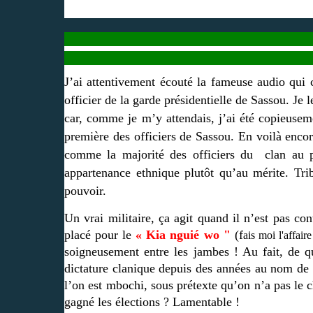
J’ai attentivement écouté la fameuse audio qui c
officier de la garde présidentielle de Sassou. Je l
car, comme je m’y attendais, j’ai été copieuseme
première des officiers de Sassou. En voilà enco
comme la majorité des officiers du clan au 
appartenance ethnique plutôt qu’au mérite. Triba
pouvoir.
Un vrai militaire, ça agit quand il n’est pas cont
placé pour le
« Kia nguié wo "
(f
ais moi l'affair
soigneusement entre les jambes ! Au fait, de quo
dictature clanique depuis des années au nom de
l’on est mbochi, sous prétexte qu’on n’a pas le c
gagné les élections ? Lamentable !