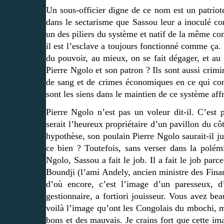
Un sous-officier digne de ce nom est un patriot
dans le sectarisme que Sassou leur a inoculé c
un des piliers du système et natif de la même con
il est l’esclave a toujours fonctionné comme ça
du pouvoir, au mieux, on se fait dégager, et au pi
Pierre Ngolo et son patron ? Ils sont aussi crim
de sang et de crimes économiques en ce qui con
sont les siens dans le maintien de ce système aff
Pierre Ngolo n’est pas un voleur dit-il. C’est p
serait l’heureux propriétaire d’un pavillon du c
hypothèse, son poulain Pierre Ngolo saurait-il jus
ce bien ? Toutefois, sans verser dans la polémiq
Ngolo, Sassou a fait le job. Il a fait le job par
Boundji (l’ami Andely, ancien ministre des Finan
d’où encore, c’est l’image d’un paresseux, d’
gestionnaire, a fortiori jouisseur. Vous avez be
voilà l’image qu’ont les Congolais du mbochi, mê
bons et des mauvais. Je crains fort que cette i