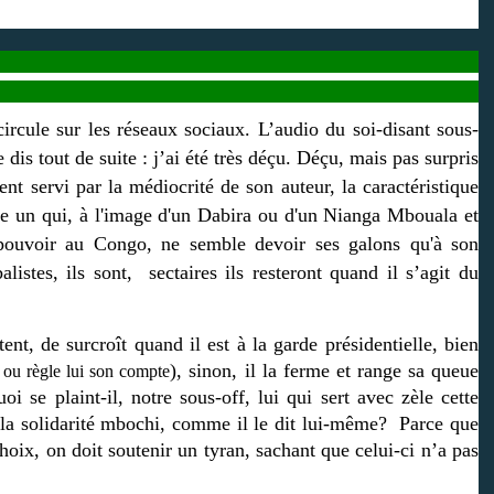
ircule sur les réseaux sociaux. L’audio du soi-disant sous-
e dis tout de suite : j’ai été très déçu. Déçu, mais pas surpris
nt servi par la médiocrité de son auteur, la caractéristique
re un qui, à l'image d'un Dabira ou d'un Nianga Mbouala et
pouvoir au Congo, ne semble devoir ses galons qu'à son
listes, ils sont, sectaires ils resteront quand il s’agit du
ent, de surcroît quand il est à la garde présidentielle, bien
), sinon, il la ferme et range sa queue
e ou règle lui son compte
i se plaint-il, notre sous-off, lui qui sert avec zèle cette
 la solidarité mbochi, comme il le dit lui-même? Parce que
hoix, on doit soutenir un tyran, sachant que celui-ci n’a pas