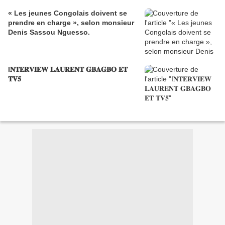
« Les jeunes Congolais doivent se
prendre en charge », selon monsieur
Denis Sassou Nguesso.
I𝐍𝐓𝐄𝐑𝐕𝐈𝐄𝐖 𝐋𝐀𝐔𝐑𝐄𝐍𝐓 𝐆𝐁𝐀𝐆𝐁𝐎 𝐄𝐓
𝐓𝐕𝟓