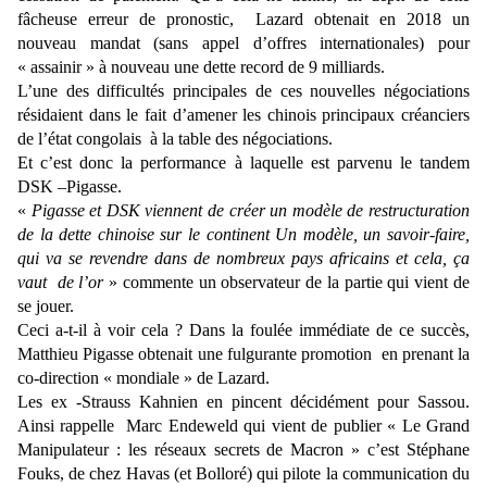
fâcheuse erreur de pronostic, Lazard obtenait en 2018 un
nouveau mandat (sans appel d’offres internationales) pour
« assainir » à nouveau une dette record de 9 milliards.
L’une des difficultés principales de ces nouvelles négociations
résidaient dans le fait d’amener les chinois principaux créanciers
de l’état congolais à la table des négociations.
Et c’est donc la performance à laquelle est parvenu le tandem
DSK –Pigasse.
«
Pigasse et DSK viennent de créer un modèle de restructuration
de la dette chinoise sur le continent Un modèle, un savoir-faire,
qui va se revendre dans de nombreux pays africains et cela, ça
vaut de l’or
» commente un observateur de la partie qui vient de
se jouer.
Ceci a-t-il à voir cela ? Dans la foulée immédiate de ce succès,
Matthieu Pigasse obtenait une fulgurante promotion en prenant la
co-direction « mondiale » de Lazard.
Les ex -Strauss Kahnien en pincent décidément pour Sassou.
Ainsi rappelle Marc Endeweld qui vient de publier « Le Grand
Manipulateur : les réseaux secrets de Macron » c’est Stéphane
Fouks, de chez Havas (et Bolloré) qui pilote la communication du