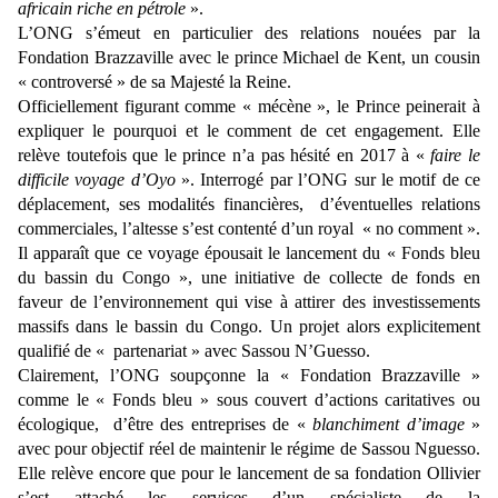
africain riche en pétrole
».
L’ONG s’émeut en particulier des relations nouées par la
Fondation Brazzaville avec le prince Michael de Kent, un cousin
« controversé » de sa Majesté la Reine.
Officiellement figurant comme « mécène », le Prince peinerait à
expliquer le pourquoi et le comment de cet engagement. Elle
relève toutefois que le prince n’a pas hésité en 2017 à «
faire le
difficile voyage d’Oyo
». Interrogé par l’ONG sur le motif de ce
déplacement, ses modalités financières, d’éventuelles relations
commerciales, l’altesse s’est contenté d’un royal « no comment ».
Il apparaît que ce voyage épousait le lancement du « Fonds bleu
du bassin du Congo », une initiative de collecte de fonds en
faveur de l’environnement qui vise à attirer des investissements
massifs dans le bassin du Congo. Un projet alors explicitement
qualifié de « partenariat » avec Sassou N’Guesso.
Clairement, l’ONG soupçonne la « Fondation Brazzaville »
comme le « Fonds bleu » sous couvert d’actions caritatives ou
écologique, d’être des entreprises de «
blanchiment d’image
»
avec pour objectif réel de maintenir le régime de Sassou Nguesso.
Elle relève encore que pour le lancement de sa fondation Ollivier
s’est attaché les services d’un spécialiste de la