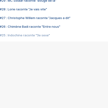
#29 : MC Solaar raconte "Bouge de là"
28 : Lorie raconte "Je vais vite"
#27 : Christophe Willem raconte "Jacques a dit"
#26 : Chimène Badi raconte "Entre nous"
#25 : Indochine raconte "3e sexe"
#24 : Zaho raconte "C'est chelou"
#23 : Patrick Bruel raconte "Au café des délices"
#22 : Kyo raconte "Le chemin"
#21 : Nolwenn Leroy raconte "Cassé"
#20 : Patrick Hernandez raconte "Born to be alive"
#19 : Lorie raconte "Près de moi"
#18 : Michael Jones raconte "A nos actes manqués" (avec Jean-Jacque
#17 : Khaled raconte "Aïcha"