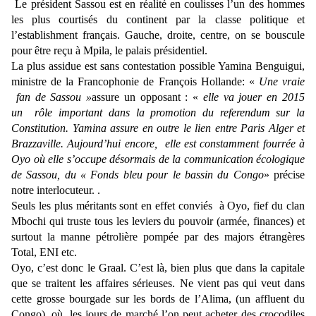
Le président Sassou est en réalité en coulisses l’un des hommes
les plus courtisés du continent par la classe politique et
l’establishment français. Gauche, droite, centre, on se bouscule
pour être reçu à Mpila, le palais présidentiel.
La plus assidue est sans contestation possible Yamina Benguigui,
ministre de la Francophonie de François Hollande: «
Une vraie
fan de Sassou »
assure un opposant : «
elle va jouer en 2015
un rôle important dans la promotion du referendum sur la
Constitution. Yamina assure en outre le lien entre Paris Alger et
Brazzaville. Aujourd’hui encore, elle est constamment fourrée à
Oyo où elle s’occupe désormais de la communication écologique
de Sassou, du « Fonds bleu pour le bassin du Congo
» précise
notre interlocuteur. .
Seuls les plus méritants sont en effet conviés à Oyo, fief du clan
Mbochi qui truste tous les leviers du pouvoir (armée, finances) et
surtout la manne pétrolière pompée par des majors étrangères
Total, ENI etc.
Oyo, c’est donc le Graal. C’est là, bien plus que dans la capitale
que se traitent les affaires sérieuses. Ne vient pas qui veut dans
cette grosse bourgade sur les bords de l’Alima, (un affluent du
Congo), où, les jours de marché l’on peut acheter des crocodiles