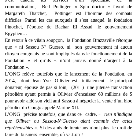
communication, Bell Pottinger. « Spin doctor » favori de
Margareth Thatcher, Pottinger est l’homme des combats
difficiles. Parmi les cas auxquels il s’est attaqué, la fondation
Pinochet, l’épouse de Bachar El Assad, le gouvernement
Egyptien…
En retour à ce vilain soupçon, la Fondation Brazzaville rétorque
que « ni Sassou N’ Guesso, ni son gouvernement ni aucun
citoyen congolais ne sont impliqués dans le fonctionnement de la
Fondation » et qu’ils « n’ont jamais donné d’argent à la
Fondation ».
L’ONG relève toutefois que le lancement de la Fondation, en
2014, dont Jean Yves Ollivier est initialement le principal
donateur, épouse de pas si loin, (2011) une juteuse transaction
pétrolière ayant permis à Ollivier d’encaisser 60 millions de $
pour avoir aidé son vieil ami Sassou à négocier la vente d’un bloc
pétrolier du Congo appelé Marine XII.
L’ONG précise toutefois, que dans ce cadre, «
rien n’indique
que Ollivier ou Sassou-N’Guesso aient commis des actes
répréhensibles
». Si des amis de trente ans n’ont plus le droit de
faire du business ensemble, où va-t-on ?