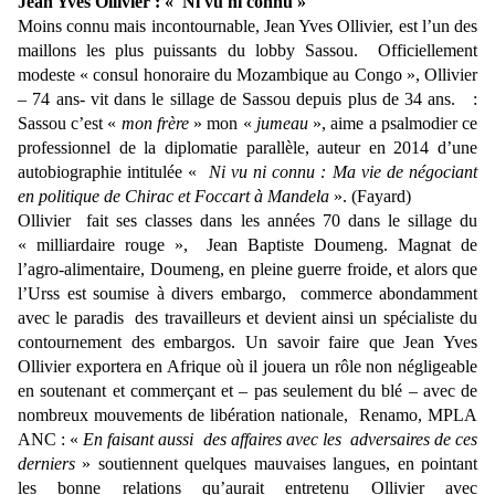
Jean Yves Ollivier : « Ni vu ni connu »
Moins connu mais incontournable, Jean Yves Ollivier, est l’un des
maillons les plus puissants du lobby Sassou. Officiellement
modeste « consul honoraire du Mozambique au Congo », Ollivier
– 74 ans- vit dans le sillage de Sassou depuis plus de 34 ans. :
Sassou c’est «
mon frère
» mon «
jumeau
», aime a psalmodier ce
professionnel de la diplomatie parallèle, auteur en 2014 d’une
autobiographie intitulée «
Ni vu ni connu : Ma vie de négociant
en politique de Chirac et Foccart à Mandela
». (Fayard)
Ollivier fait ses classes dans les années 70 dans le sillage du
« milliardaire rouge », Jean Baptiste Doumeng. Magnat de
l’agro-alimentaire, Doumeng, en pleine guerre froide, et alors que
l’Urss est soumise à divers embargo, commerce abondamment
avec le paradis des travailleurs et devient ainsi un spécialiste du
contournement des embargos. Un savoir faire que Jean Yves
Ollivier exportera en Afrique où il jouera un rôle non négligeable
en soutenant et commerçant et – pas seulement du blé – avec de
nombreux mouvements de libération nationale, Renamo, MPLA
ANC : «
En faisant aussi des affaires avec les adversaires de ces
derniers
» soutiennent quelques mauvaises langues, en pointant
les bonne relations qu’aurait entretenu Ollivier avec