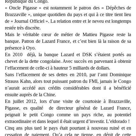
République du Congo.
« Oncle Pigasse » est notamment le patron des « Dépêches de
Brazzaville », unique quotidien du pays et qui à ce titre tient lieu
de « Journal Officiel ». La relation entre et le neveu est longtemps
restée très discrète.
Mais le véritable cœur de métier de Mattieu Pigasse reste la
banque. Patron de Lazard France, et c’est bien là la raison de sa
présence à Oyo.
En 2010 déjà, la banque Lazard et DSK s’étaient portés au
chevet de la dette congolaise. Avec succès en parvenant à obtenir
l’effacement de celle-ci à hauteur 5 milliards de dollars.
Sans l’effacement de ses dettes en 2010, par l’ami Dominique
Strauss Kahn, alors tout puissant patron du FMI, jamais le Congo
n’aurait accédé aux crédits considérables dont il a bénéficié
ensuite auprès de la Chine.
En juillet 2012, lors d’une visite de courtoisie à Brazzaville,
Pigasse, es qualité de directeur général de Lazard France,
peignait le petit Congo comme un pays riche, au potentiel
extraordinaire et dans lequel il était urgent d’investir. L’eldorado !
Cinq ans plus tard le pays était pourtant à nouveau ruiné et en
cessation de paiement. Qu’a cela ne tienne, en dépit de cette