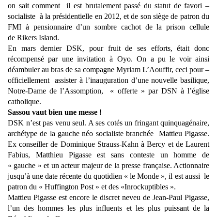
on sait comment il est brutalement passé du statut de favori –
socialiste à la présidentielle en 2012, et de son siège de patron du
FMI à pensionnaire d’un sombre cachot de la prison cellule
de Rikers Island.
En mars dernier DSK, pour fruit de ses efforts, était donc
récompensé par une invitation à Oyo. On a pu le voir ainsi
déambuler au bras de sa compagne Myriam L’Aouffir, ceci pour –
officiellement assister à l’inauguration d’une nouvelle basilique,
Notre-Dame de l’Assomption, « offerte » par DSN à l’église
catholique.
Sassou vaut bien une messe !
DSK n’est pas venu seul. A ses cotés un fringant quinquagénaire,
archétype de la gauche néo socialiste branchée Mattieu Pigasse.
Ex conseiller de Dominique Strauss-Kahn à Bercy et de Laurent
Fabius, Matthieu Pigasse est sans conteste un homme de
« gauche » et un acteur majeur de la presse française. Actionnaire
jusqu’à une date récente du quotidien « le Monde », il est aussi le
patron du « Huffington Post » et des «Inrockuptibles ».
Mattieu Pigasse est encore le discret neveu de Jean-Paul Pigasse,
l’un des hommes les plus influents et les plus puissant de la