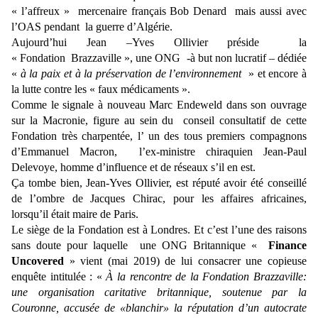
« l’affreux » mercenaire français Bob Denard mais aussi avec
l’OAS pendant la guerre d’Algérie.
Aujourd’hui Jean –Yves Ollivier préside la
« Fondation Brazzaville », une ONG -à but non lucratif – dédiée
«
à la paix et à la préservation de l’environnement
» et encore à
la lutte contre les « faux médicaments ».
Comme le signale à nouveau Marc Endeweld dans son ouvrage
sur la Macronie, figure au sein du conseil consultatif de cette
Fondation très charpentée, l’ un des tous premiers compagnons
d’Emmanuel Macron, l’ex-ministre chiraquien Jean-Paul
Delevoye, homme d’influence et de réseaux s’il en est.
Ça tombe bien, Jean-Yves Ollivier, est réputé avoir été conseillé
de l’ombre de Jacques Chirac, pour les affaires africaines,
lorsqu’il était maire de Paris.
Le siège de la Fondation est à Londres. Et c’est l’une des raisons
sans doute pour laquelle une ONG Britannique «
Finance
Uncovered
» vient (mai 2019) de lui consacrer une copieuse
enquête intitulée : «
À la rencontre de la Fondation Brazzaville:
une organisation caritative britannique, soutenue par la
Couronne, accusée de «blanchir» la réputation d’un autocrate