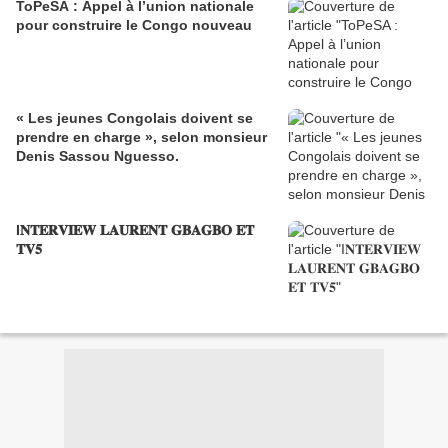
ToPeSA : Appel à l’union nationale
pour construire le Congo nouveau
« Les jeunes Congolais doivent se
prendre en charge », selon monsieur
Denis Sassou Nguesso.
I𝐍𝐓𝐄𝐑𝐕𝐈𝐄𝐖 𝐋𝐀𝐔𝐑𝐄𝐍𝐓 𝐆𝐁𝐀𝐆𝐁𝐎 𝐄𝐓
𝐓𝐕𝟓