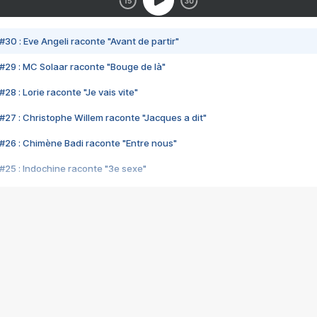
#30 : Eve Angeli raconte "Avant de partir"
#29 : MC Solaar raconte "Bouge de là"
28 : Lorie raconte "Je vais vite"
#27 : Christophe Willem raconte "Jacques a dit"
#26 : Chimène Badi raconte "Entre nous"
#25 : Indochine raconte "3e sexe"
#24 : Zaho raconte "C'est chelou"
#23 : Patrick Bruel raconte "Au café des délices"
#22 : Kyo raconte "Le chemin"
#21 : Nolwenn Leroy raconte "Cassé"
#20 : Patrick Hernandez raconte "Born to be alive"