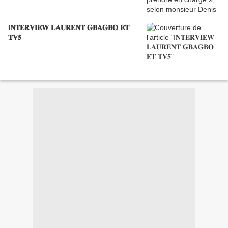
I𝐍𝐓𝐄𝐑𝐕𝐈𝐄𝐖 𝐋𝐀𝐔𝐑𝐄𝐍𝐓 𝐆𝐁𝐀𝐆𝐁𝐎 𝐄𝐓
𝐓𝐕𝟓