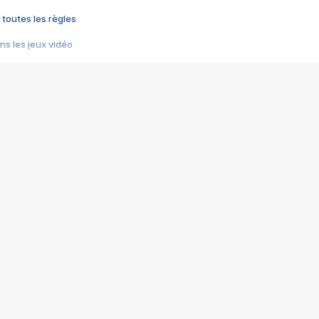
 toutes les règles
s les jeux vidéo
us choquant de Rockstar ? - Le scandale BULLY
e plus moche de Steam
du RÊVE tourne au CAUCHEMAR
pendant 8 heures
it… à tort
umiliés par un jeu vidéo
ire - Final Fantasy 8
ti un empire - Age of Empires
story DOFUS
tard, il crée l'un des pires jeux de tous les temps, MindsEye.