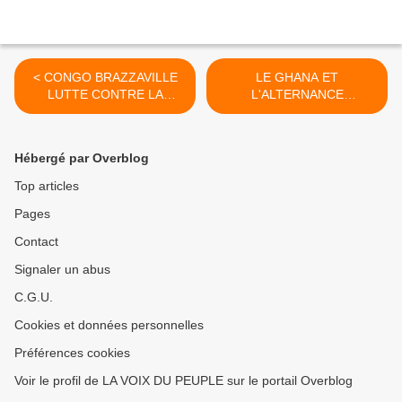
< CONGO BRAZZAVILLE
LE GHANA ET
LUTTE CONTRE LA
L'ALTERNANCE
CORRUPTION : Florent
DÉMOCRATIQUE -
NTSIBA pas assez
L'AFRIQUE CENTRALE :
courageux pour lutter
L'AFRIQUE DES
Hébergé par Overblog
contre la corruption
TÉNÈBRES >
Top articles
Pages
Contact
Signaler un abus
C.G.U.
Cookies et données personnelles
Préférences cookies
Voir le profil de LA VOIX DU PEUPLE sur le portail Overblog