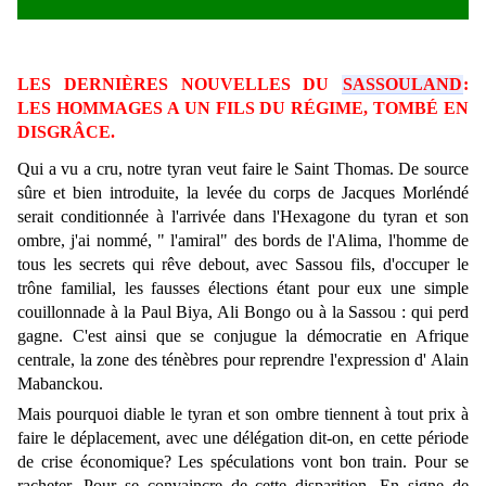
LES DERNIÈRES NOUVELLES DU
SASSOULAND
:
LES HOMMAGES A UN FILS DU RÉGIME, TOMBÉ EN
DISGRÂCE.
Qui a vu a cru, notre tyran veut faire le Saint Thomas. De source
sûre et bien introduite, la levée du corps de Jacques Morléndé
serait conditionnée à l'arrivée dans l'Hexagone du tyran et son
ombre, j'ai nommé, " l'amiral" des bords de l'Alima, l'homme de
tous les secrets qui rêve debout, avec Sassou fils, d'occuper le
trône familial, les fausses élections étant pour eux une simple
couillonnade à la Paul Biya, Ali Bongo ou à la Sassou : qui perd
gagne. C'est ainsi que se conjugue la démocratie en Afrique
centrale, la zone des ténèbres pour reprendre l'expression d' Alain
Mabanckou.
Mais pourquoi diable le tyran et son ombre tiennent à tout prix à
faire le déplacement, avec une délégation dit-on, en cette période
de crise économique? Les spéculations vont bon train. Pour se
racheter. Pour se convaincre de cette disparition. En signe de