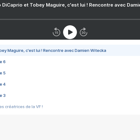
 DiCaprio et Tobey Maguire, c'est lui ! Rencontre avec Dam
bey Maguire, c'est lui ! Rencontre avec Damien Witecka
e 6
e 5
e 4
e 3
s créatrices de la VF !
e 2
e 1