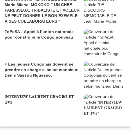
Marie Michel MOKOKO " UN CHEF
PARESSEUX, TRIBALISTE ET VOLEUR
NE PEUT DONNER LE BON EXEMPLE
A SES COLLABORATEURS "
ToPeSA : Appel à l’union nationale
pour construire le Congo nouveau
« Les jeunes Congolais doivent se
prendre en charge », selon monsieur
Denis Sassou Nguesso.
I𝐍𝐓𝐄𝐑𝐕𝐈𝐄𝐖 𝐋𝐀𝐔𝐑𝐄𝐍𝐓 𝐆𝐁𝐀𝐆𝐁𝐎 𝐄𝐓
𝐓𝐕𝟓