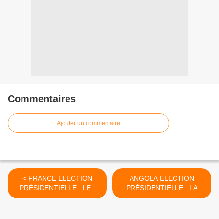
Commentaires
Ajouter un commentaire
< FRANCE ELECTION
ANGOLA ELECTION
PRÉSIDENTIELLE : LES
PRÉSIDENTIELLE : LA
DIASPORAS AFRICAINES
DATE DES ELECTIONS
VEULENT PESER SUR LE
EST FIXÉE AU 23 Août
SCRUTIN
2017 >