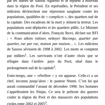
par les fidèles de Sassou Nguesso et se replient à nouveau
dans la région du Pool. En représailles, le Président et ses
miliciens déclenchent une répression sanglante contre les
populations, qualifiées de «
complices
», des quartiers sud de
la capitale. Des escadrons de la mort y sèment la terreur. Les
populations sont déplacées et les quartiers pillés. Le Ministre
de la communication d’alors, François Ibovi, déclare sur RFI
: «
Nous allons ratisser, nettoyer Bacongo, quartier par
quartier, rue par rue, maison par maison…
». Les miliciens
de Sassou sévissent de 1998 à 2002. Les morts se comptent
1
par milliers
. Les survivants n’ont d’autre choix que se
réfugier dans l’arrière- pays du Pool, situé dans le
2
prolongement sud de la capitale
.
Entre-temps, une «
rébellion
» y est apparue. Celle-ci a un
chef, inconnu jusqu’alors : le pasteur Ntumi. C’est lui qui
aurait commandité l’assaut de décembre 1998. Ses hommes
s’appelleraient les Ninjas. Ce sera le prétexte des guerres
contre la région du Pool et des massacres des populations
3
civiles entre 2002 et 2005
.