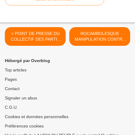
< POINT DE PRESSE DU
ROCAMBOLESQUE
COLLECTIF DES PARTIS
MANIPULATION CONTRE
DE L'OPPOSITION
André OKOMBI SALISSA.
CONGOLAISE DU 18
LA GESTAPO
NOVEMBRE 2016
CONGOLAISE DANS SON
Hébergé par Overblog
ART DE MONTAGE
GROSSIER >
Top articles
Pages
Contact
Signaler un abus
C.G.U.
Cookies et données personnelles
Préférences cookies