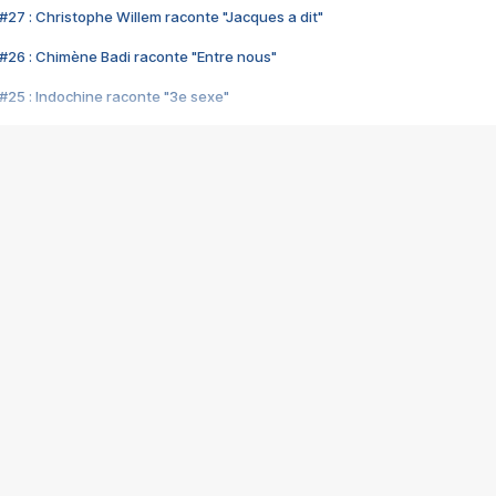
#27 : Christophe Willem raconte "Jacques a dit"
#26 : Chimène Badi raconte "Entre nous"
#25 : Indochine raconte "3e sexe"
#24 : Zaho raconte "C'est chelou"
#23 : Patrick Bruel raconte "Au café des délices"
#22 : Kyo raconte "Le chemin"
#21 : Nolwenn Leroy raconte "Cassé"
#20 : Patrick Hernandez raconte "Born to be alive"
#19 : Lorie raconte "Près de moi"
#18 : Michael Jones raconte "A nos actes manqués" (avec Jean-Jacque
#17 : Khaled raconte "Aïcha"
#16 : Corneille raconte "Parce qu'on vient de loin"
#15 : Indochine raconte "L'aventurier"