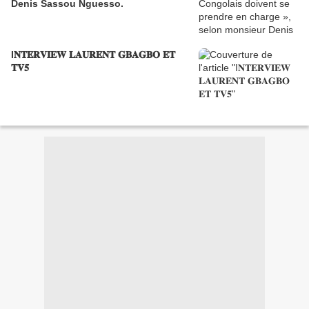
Denis Sassou Nguesso.
I𝐍𝐓𝐄𝐑𝐕𝐈𝐄𝐖 𝐋𝐀𝐔𝐑𝐄𝐍𝐓 𝐆𝐁𝐀𝐆𝐁𝐎 𝐄𝐓
𝐓𝐕𝟓