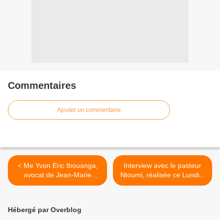
Commentaires
Ajouter un commentaire
< Me Yvon Eric Ibouanga,
Interview avec le pasteur
avocat de Jean-Marie
Ntoumi, réalisée ce Lundi 3
Michel Mokoko : «aucun
Octobre 2016 par Elie
élément ne justifie son
Smith >
maintien en détention»
Hébergé par Overblog