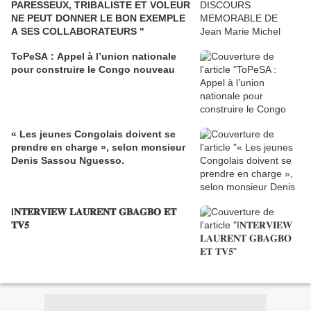
PARESSEUX, TRIBALISTE ET VOLEUR
NE PEUT DONNER LE BON EXEMPLE
A SES COLLABORATEURS "
ToPeSA : Appel à l’union nationale
pour construire le Congo nouveau
« Les jeunes Congolais doivent se
prendre en charge », selon monsieur
Denis Sassou Nguesso.
I𝐍𝐓𝐄𝐑𝐕𝐈𝐄𝐖 𝐋𝐀𝐔𝐑𝐄𝐍𝐓 𝐆𝐁𝐀𝐆𝐁𝐎 𝐄𝐓
𝐓𝐕𝟓