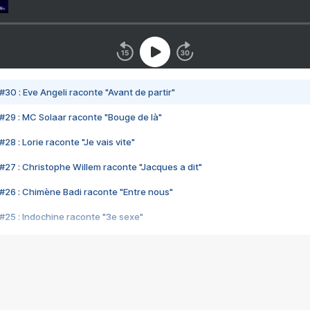
#30 : Eve Angeli raconte "Avant de partir"
#29 : MC Solaar raconte "Bouge de là"
28 : Lorie raconte "Je vais vite"
#27 : Christophe Willem raconte "Jacques a dit"
#26 : Chimène Badi raconte "Entre nous"
#25 : Indochine raconte "3e sexe"
#24 : Zaho raconte "C'est chelou"
#23 : Patrick Bruel raconte "Au café des délices"
#22 : Kyo raconte "Le chemin"