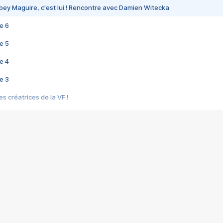
bey Maguire, c'est lui ! Rencontre avec Damien Witecka
e 6
e 5
e 4
e 3
s créatrices de la VF !
e 2
e 1
e Mektoub My Love arrive enfin ! Rencontre avec Shaïn Boumedine et Sal
i : après Toni en famille
elle réalise le bouleversant Dites lui que je l'aime
ais ! Rencontre autour de Vie privée de Rebecca Zlotowski
 de Marguerite, Grave... Rencontre avec Ella Rumpf