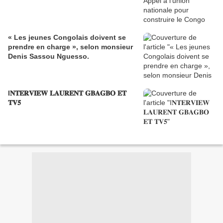
« Les jeunes Congolais doivent se
prendre en charge », selon monsieur
Denis Sassou Nguesso.
I𝐍𝐓𝐄𝐑𝐕𝐈𝐄𝐖 𝐋𝐀𝐔𝐑𝐄𝐍𝐓 𝐆𝐁𝐀𝐆𝐁𝐎 𝐄𝐓
𝐓𝐕𝟓