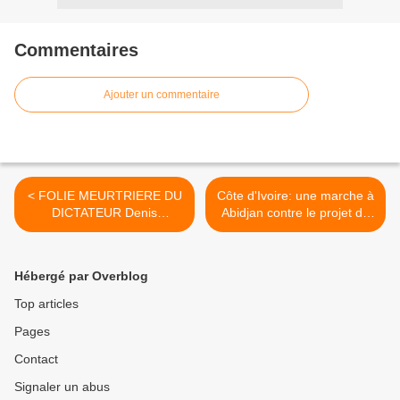
Commentaires
Ajouter un commentaire
< FOLIE MEURTRIERE DU
Côte d'Ivoire: une marche à
DICTATEUR Denis
Abidjan contre le projet de
SASSOU NGUESSO DANS
nouvelle Constitution >
LA REGION DU POOL: LES
NATIFS DE LA LIKOUALA
Hébergé par Overblog
INTERDISENT LEURS
ENFANTS MILITAIRES
Top articles
D'ALLER COMBATTRE
Pages
DANS LE RÉGION DU
POOL
Contact
Signaler un abus