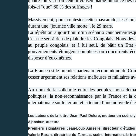
quatre jours ; d’où cette invraisemblable annonce des ré
fois-ci “que” 60 % des suffrages !
Massivement, pour contester cette mascarade, les Cong
durant une “journée ville morte”, le 29 mars.
La répétition aujourd’hui d’un scénario cauchemardesque n
Cela ne sert à rien de plaindre les Congolais. Nous devo
au peuple congolais, et à lui seul, de bâtir un Etat 
gouvernements étrangers complices ou concurrents écon
disposer d’eux-mêmes.
La France est le premier partenaire économique du Cong
cesser urgemment ses relations mafieuses et militaires ave
Au nom de la solidarité entre les peuples, nous demand
politiques, la non-reconnaissance par la France et la 
internationale sur le terrain et la tenue d’une nouvelle é
Les auteurs de la lettre Jean-Paul Delore, metteur en scène
;
Ajanohun, auteure
Premiers signataires Jean-Loup Amselle, directeur d’étude
Valérie Baran, directrice du Tarmac, scène internationale fr