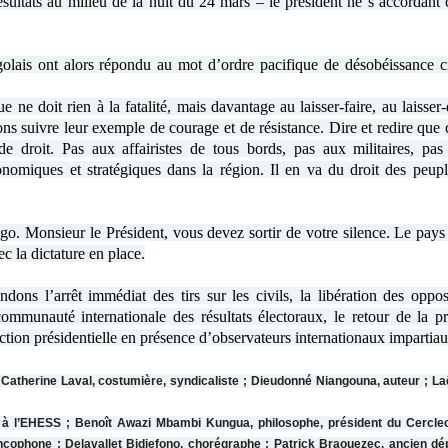
sultats au milieu de la nuit du 24 mars – le président ne s’accordant 
olais ont alors répondu au mot d’ordre pacifique de désobéissance ci
e doit rien à la fatalité, mais davantage au laisser-faire, au laisser-
ns suivre leur exemple de courage et de résistance. Dire et redire que 
de droit. Pas aux affairistes de tous bords, pas aux militaires, pas
omiques et stratégiques dans la région. Il en va du droit des peupl
o. Monsieur le Président, vous devez sortir de votre silence. Le pays
c la dictature en place.
ons l’arrêt immédiat des tirs sur les civils, la libération des oppos
communauté internationale des résultats électoraux, le retour de la p
lection présidentielle en présence d’observateurs internationaux impartiau
 Catherine Laval, costumière, syndicaliste ; Dieudonné Niangouna, auteur ; Laë
s à l’EHESS ; Benoît Awazi Mbambi Kungua, philosophe, président du Cercle
ancophone ; Delavallet Bidiefono, chorégraphe ; Patrick Braouezec, ancien dé