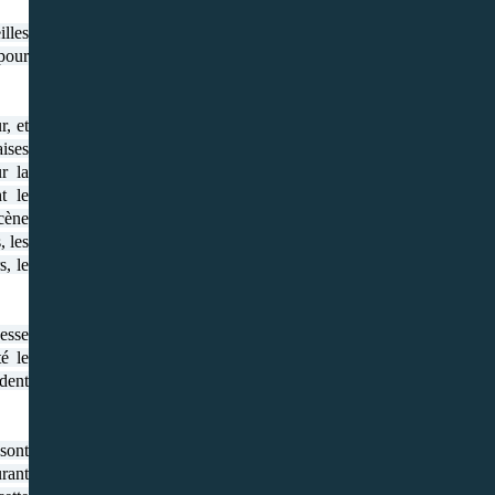
illes
 pour
r, et
aises
r la
t le
cène
, les
s, le
esse
é le
dent
sont
urant