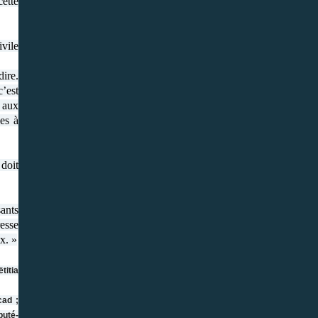
cette
vile
dire.
c’est
 aux
es à
 doit
ants
resse
x. »
titia
cad ;
puté-