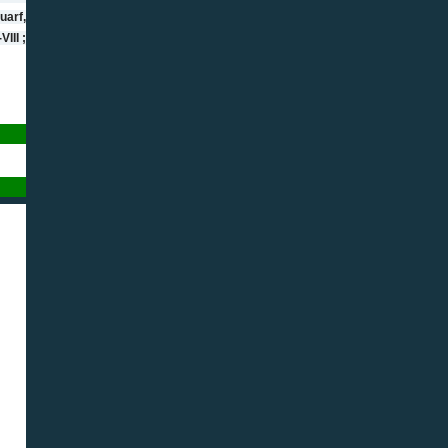
uarf,
III ;