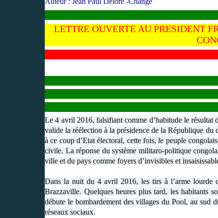
Auteur : Jean Paul Delore -Change
LETTRE OUVERTE AU PRESIDENT FR
CON
Le 4 avril 2016, falsifiant comme d’habitude le résultat
valide la réélection à la présidence de la République d
à ce coup d’Etat électoral, cette fois, le peuple congolai
civile. La réponse du système militaro-politique congolai
ville et du pays comme foyers d’invisibles et insaisissabl
Dans la nuit du 4 avril 2016, les tirs à l’arme lourde 
Brazzaville. Quelques heures plus tard, les habitants s
débute le bombardement des villages du Pool, au sud d
réseaux sociaux.