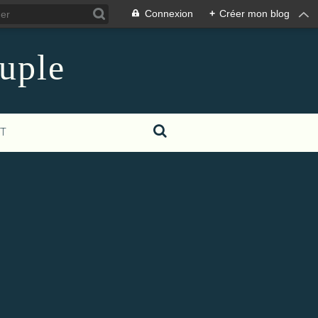
Connexion
+
Créer mon blog
euple
T