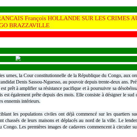
ANCAIS François HOLLANDE SUR LES CRIMES A
GO BRAZZAVILLE
 des urnes, la Cour constitutionnelle de la République du Congo, aux or
u candidat Denis Sassou-Nguesso, au pouvoir depuis trente-deux ans. Pr
s est prêt à amplifier sa résistance pacifique et à poursuivre sa désobéis
s est également prête depuis des mois. Elle consiste à désigner le sud 
es ennemis intérieurs.
ciblant les populations civiles ont déjà commencé sur les quartiers s
ont chassés de leurs maisons et déplacés au nord de la ville. Le lend
u Congo. Les premières images de cadavres commencent à circuler sur