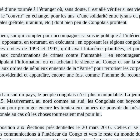
’une tournée à l’étranger où, sans doute, il est allé vérifier si ses vie
le “couvrir” en échange, pour les uns, d’une solidarité entre tyrans et,
ales (pétrole, uranium, etc.) dont bien peu de Congolais profitent.
érieur, sur qui compter pour accompagner sa survie politique à l’intérieu
 opposants, en torturant, en exécutant ; en opposant les régions congol
res civiles de 1993 et 1997, qu’il avait lui-même planifiées, et pou
pé aux condamnations de crimes contre l’humanité ; en encouragean
ipulant l’information ou en achetant le silence au Congo et sur la s
s aux ordres de nébuleux ennemis de la “Patrie” pour terroriser les corps
r providentiel et apparaître, encore une fois, comme l’homme du recour
d au sud du pays, le peuple congolais n’est plus manipulable. La jeun
15. Massivement, au nord comme au sud, les Congolais ont boycott
tion pour prolonger encore les trente-deux années de pouvoir du prési
onale au cas où les choses tourneraient mal pour lui.
osition aux élections présidentielles le 20 mars 2016. Celles-ci se 
 les communications à l’intérieur du Congo et vers le reste du monde d