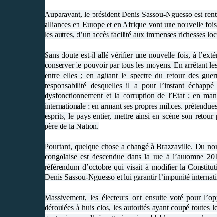
Auparavant, le président Denis Sassou-Nguesso est rentré d
alliances en Europe et en Afrique vont une nouvelle fois 
les autres, d’un accès facilité aux immenses richesses loc
Sans doute est-il allé vérifier une nouvelle fois, à l’ext
conserver le pouvoir par tous les moyens. En arrêtant les
entre elles ; en agitant le spectre du retour des guer
responsabilité desquelles il a pour l’instant échap
dysfonctionnement et la corruption de l’Etat ; en man
internationale ; en armant ses propres milices, prétendue
esprits, le pays entier, mettre ainsi en scène son retou
père de la Nation.
Pourtant, quelque chose a changé à Brazzaville. Du nor
congolaise est descendue dans la rue à l’automne 20
référendum d’octobre qui visait à modifier la Constitu
Denis Sassou-Nguesso et lui garantir l’impunité internati
Massivement, les électeurs ont ensuite voté pour l’opp
déroulées à huis clos, les autorités ayant coupé toutes