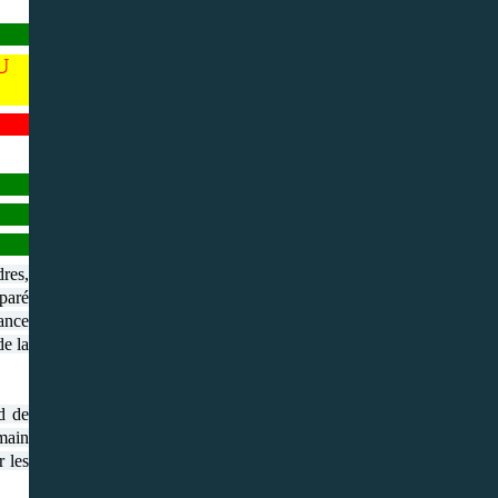
U
dres,
éparé
sance
de la
ud de
emain
 les