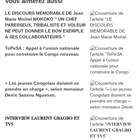
Vous aimerez aussi
LE DISCOURS MEMORABLE DE Jean
Marie Michel MOKOKO " UN CHEF
PARESSEUX, TRIBALISTE ET VOLEUR
NE PEUT DONNER LE BON EXEMPLE
A SES COLLABORATEURS "
ToPeSA : Appel à l’union nationale
pour construire le Congo nouveau
« Les jeunes Congolais doivent se
prendre en charge », selon monsieur
Denis Sassou Nguesso.
I𝐍𝐓𝐄𝐑𝐕𝐈𝐄𝐖 𝐋𝐀𝐔𝐑𝐄𝐍𝐓 𝐆𝐁𝐀𝐆𝐁𝐎 𝐄𝐓
𝐓𝐕𝟓