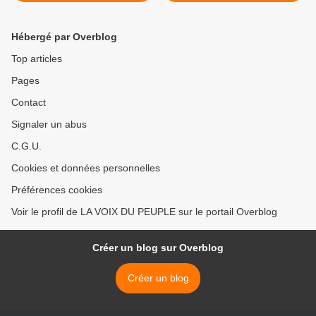
CHANCEUX RESCAPÉ
CORROMPU Denis Sassou
D'UN DRAME
Nguesso prolonge la
SUCCESSORAL DANS UN
souffrance des Congolais. >
Hébergé par Overblog
ÉTAT VERROUILLÉ.
Top articles
Pages
Contact
Signaler un abus
C.G.U.
Cookies et données personnelles
Préférences cookies
Voir le profil de LA VOIX DU PEUPLE sur le portail Overblog
Créer un blog sur Overblog
Créer un blog