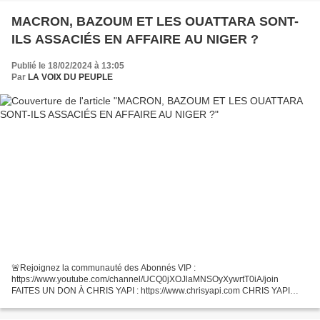
MACRON, BAZOUM ET LES OUATTARA SONT-
ILS ASSACIÉS EN AFFAIRE AU NIGER ?
Publié le 18/02/2024 à 13:05
Par
LA VOIX DU PEUPLE
🚨Rejoignez la communauté des Abonnés VIP :
https://www.youtube.com/channel/UCQ0jXOJlaMNSOyXywrtT0iA/join
FAITES UN DON À CHRIS YAPI : https://www.chrisyapi.com CHRIS YAPI
NEWS : https://www.youtube.com/@chrisyapinews COMPTE VK.COM :
vk.com/c.yapi DAILYMOTION...