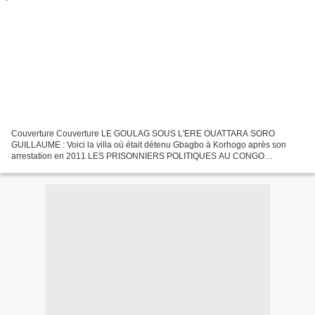
Couverture Couverture LE GOULAG SOUS L'ERE OUATTARA SORO
GUILLAUME : Voici la villa où était détenu Gbagbo à Korhogo après son
arrestation en 2011 LES PRISONNIERS POLITIQUES AU CONGO
BRAZZAVILLE Réélu avec 88,4 % DES VOIX Lelll NON A LA DICTATURE
Capture...