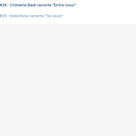
#26 : Chimène Badi raconte "Entre nous"
#25 : Indochine raconte "3e sexe"
#24 : Zaho raconte "C'est chelou"
#23 : Patrick Bruel raconte "Au café des délices"
#22 : Kyo raconte "Le chemin"
#21 : Nolwenn Leroy raconte "Cassé"
#20 : Patrick Hernandez raconte "Born to be alive"
#19 : Lorie raconte "Près de moi"
#18 : Michael Jones raconte "A nos actes manqués" (avec Jean-Jacque
#17 : Khaled raconte "Aïcha"
#16 : Corneille raconte "Parce qu'on vient de loin"
#15 : Indochine raconte "L'aventurier"