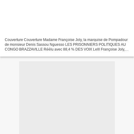
Couverture Couverture Madame Françoise Joly, la marquise de Pompadour
de monsieur Denis Sassou Nguesso LES PRISONNIERS POLITIQUES AU
CONGO BRAZZAVILLE Réélu avec 88,4 % DES VOIX Lelll Françoise Joly, la
représentante personnelle du président congolais...