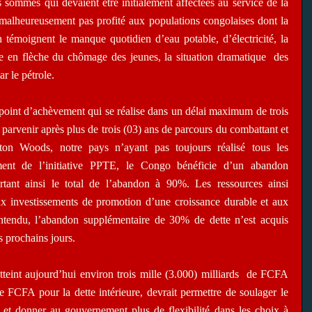
sommes qui devaient être initialement affectées au service de la
malheureusement pas profité aux populations congolaises dont la
 témoignent le manque quotidien d’eau potable, d’électricité, la
ée en flèche du chômage des jeunes, la situation dramatique
des
ar le pétrole.
du point d’achèvement qui se réalise dans un délai maximum de trois
 parvenir après plus de trois (03) ans de parcours du combattant et
tton Woods, notre pays n’ayant pas toujours réalisé tous les
ment de l’initiative PPTE, le Congo bénéficie d’un abandon
rtant ainsi le total de l’abandon à 90%. Les ressources ainsi
x investissements de promotion d’une croissance durable et aux
entendu, l’abandon supplémentaire de 30% de dette n’est acquis
s prochains jours.
eint aujourd’hui environ trois mille (3.000) milliards
de FCFA
 de FCFA pour la dette intérieure, devrait permettre de soulager le
 et donner au gouvernement plus de flexibilité dans les choix à