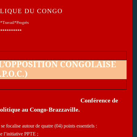
LIQUE DU CONGO
é*Travail*Progrès
***********
 L’OPPOSITION CONGOLAISE
.P.O.C.)
Conférence de
politique au Congo-Brazzaville.
e focalise autour de quatre (04) points essentiels :
 l’initiative PPTE ;