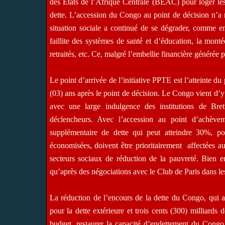
des Etats de l’Afrique Centrale (BEAC) pour loger les 
dette. L’accession du Congo au point de décision n’a 
situation sociale a continué de se dégrader, comme en
faillite des systèmes de santé et d’éducation, la mont
retraités, etc. Ce, malgré l’embellie financière générée p
Le point d’arrivée de l’initiative PPTE est l’atteinte 
(03) ans après le point de décision. Le Congo vient d’y
avec une large indulgence des institutions de Bre
déclencheurs. Avec l’accession au point d’achève
supplémentaire de dette qui peut atteindre 30%, po
économisées, doivent être prioritairement
affectées au
secteurs sociaux de réduction de la pauvreté. Bien 
qu’après des négociations avec le Club de Paris dans le
La réduction de l’encours de la dette du Congo, qui att
pour la dette extérieure et trois cents (300) milliards
budget, restaurer la capacité d’endettement du Congo