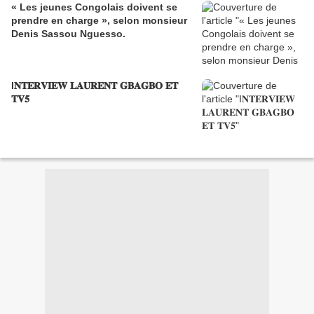
« Les jeunes Congolais doivent se
prendre en charge », selon monsieur
Denis Sassou Nguesso.
I𝐍𝐓𝐄𝐑𝐕𝐈𝐄𝐖 𝐋𝐀𝐔𝐑𝐄𝐍𝐓 𝐆𝐁𝐀𝐆𝐁𝐎 𝐄𝐓
𝐓𝐕𝟓