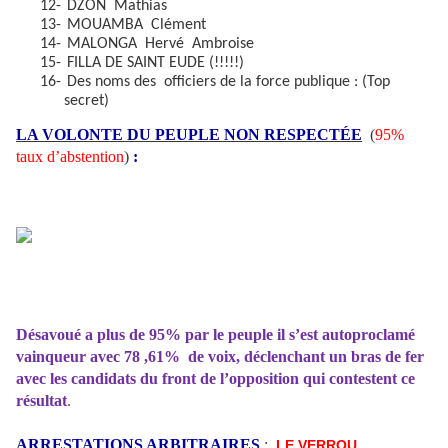
12-
DZON
Mathias
13-
MOUAMBA
Clément
14-
MALONGA
Hervé
Ambroise
15-
FILLA DE SAINT EUDE (!!!!!)
16-
Des noms des
officiers de la force publique : (Top
secret)
LA VOLONTE DU PEUPLE NON RESPECTÉE
(
95%
taux d’abstention
)
:
Désavoué a plus de 95% par le
peuple il s’est autoproclamé
vainqueur avec 78 ,61%
de voix, déclenchant un bras de fer
avec les candidats du front de l’opposition qui contestent ce
résultat
.
ARRESTATIONS ARBITRAIRES
:
LE VERROU