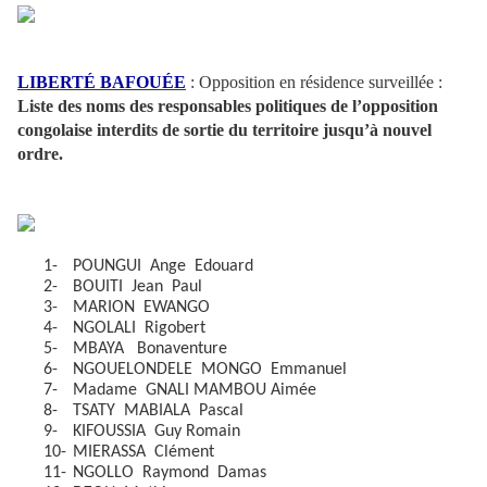
LIBERTÉ BAFOUÉE
: Opposition en résidence surveillée :
Liste des noms des responsables politiques de l’opposition
congolaise interdits de sortie du territoire jusqu’à nouvel
ordre.
1-
POUNGUI
Ange
Edouard
2-
BOUITI
Jean
Paul
3-
MARION
EWANGO
4-
NGOLALI
Rigobert
5-
MBAYA
Bonaventure
6-
NGOUELONDELE
MONGO
Emmanuel
7-
Madame
GNALI MAMBOU Aimée
8-
TSATY
MABIALA
Pascal
9-
KIFOUSSIA
Guy Romain
10-
MIERASSA
Clément
11-
NGOLLO
Raymond
Damas