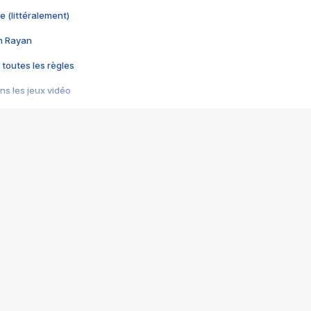
e (littéralement)
im Rayan
 toutes les règles
s les jeux vidéo
us choquant de Rockstar ? - Le scandale BULLY
e plus moche de Steam
du RÊVE tourne au CAUCHEMAR
pendant 8 heures
it… à tort
umiliés par un jeu vidéo
ire - Final Fantasy 8
ti un empire - Age of Empires