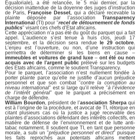
Equatoriale), a été relancée, le 5 mai dernier, par la
décision inattendue de la doyenne des juges d’instruction
de Paris,
Françoise Desset,
qui a déclaré recevable la
plainte déposée par l’association
Transparency
International
(TI) pour "
recel de détournement de fonds
publics
" visant ces chefs d’Etat africains.
Cette appréciation n’a pas été du goût du parquet qui a fait
appel. L’audience s’est tenue à huis clos, jeudi 17
septembre, et la décision sera rendue
le 29 octobre
.
L’enjeu est l’ouverture, ou non, d’une instruction qui
permettra de déterminer si les biens en cause –
immeubles et voitures de grand luxe
–
ont été ou non
acquis avec de l’argent public
prélevé sur les budgets
des Etats africains, comme le soutient Transparency.
Pour le parquet, l’association n’est nullement fondée à
porter plainte parce qu’elle ne justifie d’aucun préjudice
personnel et que son combat "
contre la corruption au
niveau international
" est si large qu’il relève "
à l’évidence
de l’intérêt général
" que le parquet a précisément en
charge de défendre.
William Bourdon
, président de l’
association Sherpa
qui
est à l’origine de la procédure, et avocat de TI, rétorque en
citant plusieurs cas où la justice a jugé recevable des
plaintes d’associations défendant des intérêts collectifs, en
matière de défense de l’environnement et de lutte anti-
tabac notamment. Il soutient que TI, en tant que personne
morale, a subi un "
préjudice personnel et direct
" puisque
les faits reprochés aux potentats africains mettent