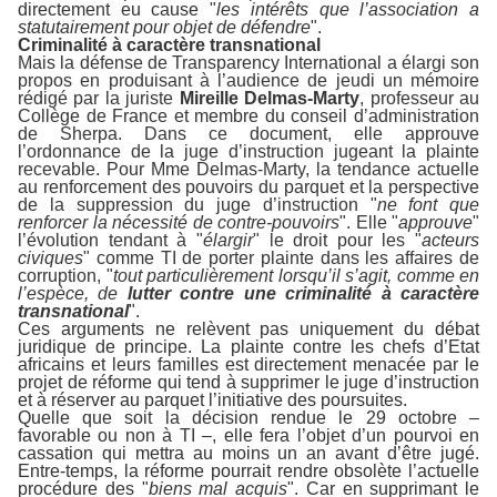
directement eu cause "
les intérêts que l’association a
statutairement pour objet de défendre
".
Criminalité à caractère transnational
Mais la défense de Transparency International a élargi son
propos en produisant à l’audience de jeudi un mémoire
rédigé par la juriste
Mireille Delmas-Marty
, professeur au
Collège de France et membre du conseil d’administration
de Sherpa. Dans ce document, elle approuve
l’ordonnance de la juge d’instruction jugeant la plainte
recevable. Pour Mme Delmas-Marty, la tendance actuelle
au renforcement des pouvoirs du parquet et la perspective
de la suppression du juge d’instruction "
ne font que
renforcer la nécessité de contre-pouvoirs
". Elle "
approuve
"
l’évolution tendant à "
élargir
" le droit pour les "
acteurs
civiques
" comme TI de porter plainte dans les affaires de
corruption, "
tout particulièrement lorsqu’il s’agit, comme en
l’espèce, de
lutter contre une criminalité à caractère
transnational
".
Ces arguments ne relèvent pas uniquement du débat
juridique de principe. La plainte contre les chefs d’Etat
africains et leurs familles est directement menacée par le
projet de réforme qui tend à supprimer le juge d’instruction
et à réserver au parquet l’initiative des poursuites.
Quelle que soit la décision rendue le 29 octobre –
favorable ou non à TI –, elle fera l’objet d’un pourvoi en
cassation qui mettra au moins un an avant d’être jugé.
Entre-temps, la réforme pourrait rendre obsolète l’actuelle
procédure des "
biens mal acquis
". Car en supprimant le