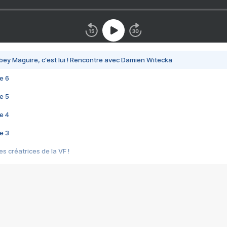
bey Maguire, c'est lui ! Rencontre avec Damien Witecka
e 6
e 5
e 4
e 3
s créatrices de la VF !
e 2
e 1
e Mektoub My Love arrive enfin ! Rencontre avec Shaïn Boumedine et Sal
i : après Toni en famille