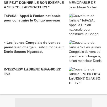
NE PEUT DONNER LE BON EXEMPLE
A SES COLLABORATEURS "
ToPeSA : Appel à l’union nationale
pour construire le Congo nouveau
« Les jeunes Congolais doivent se
prendre en charge », selon monsieur
Denis Sassou Nguesso.
I𝐍𝐓𝐄𝐑𝐕𝐈𝐄𝐖 𝐋𝐀𝐔𝐑𝐄𝐍𝐓 𝐆𝐁𝐀𝐆𝐁𝐎 𝐄𝐓
𝐓𝐕𝟓