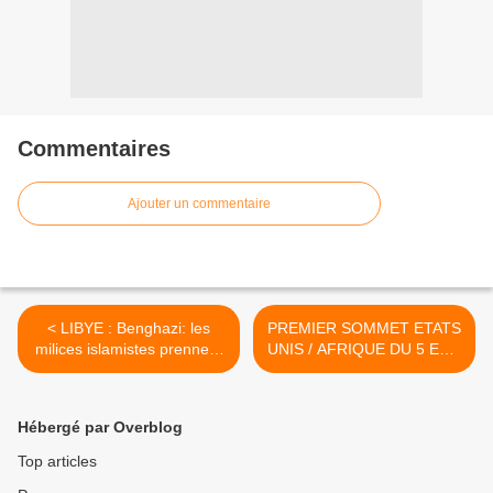
Commentaires
Ajouter un commentaire
< LIBYE : Benghazi: les
PREMIER SOMMET ETATS
milices islamistes prennent
UNIS / AFRIQUE DU 5 ET 6
le dessus sur l’armée
Août 2014 : LETTRE DU
M.U.D.C AU PRESIDENT
OBAMA >
Hébergé par Overblog
Top articles