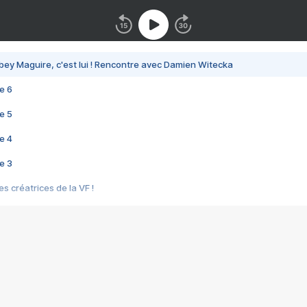
bey Maguire, c'est lui ! Rencontre avec Damien Witecka
e 6
e 5
e 4
e 3
s créatrices de la VF !
e 2
e 1
e Mektoub My Love arrive enfin ! Rencontre avec Shaïn Boumedine et Sal
i : après Toni en famille