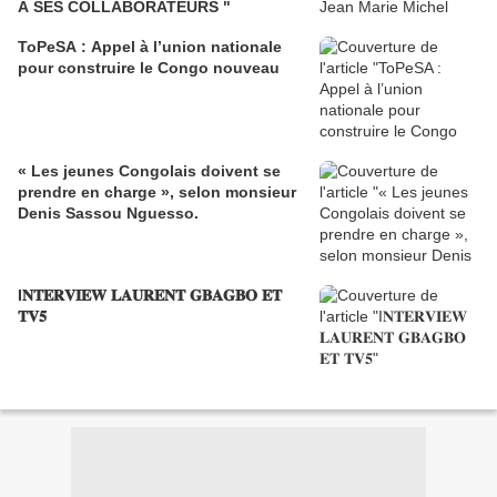
A SES COLLABORATEURS "
ToPeSA : Appel à l’union nationale
pour construire le Congo nouveau
« Les jeunes Congolais doivent se
prendre en charge », selon monsieur
Denis Sassou Nguesso.
I𝐍𝐓𝐄𝐑𝐕𝐈𝐄𝐖 𝐋𝐀𝐔𝐑𝐄𝐍𝐓 𝐆𝐁𝐀𝐆𝐁𝐎 𝐄𝐓
𝐓𝐕𝟓