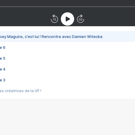
bey Maguire, c'est lui ! Rencontre avec Damien Witecka
e 6
e 5
e 4
e 3
s créatrices de la VF !
e 2
e 1
e Mektoub My Love arrive enfin ! Rencontre avec Shaïn Boumedine et Sal
i : après Toni en famille