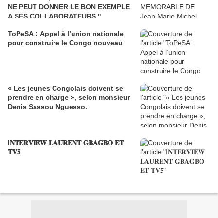
NE PEUT DONNER LE BON EXEMPLE
A SES COLLABORATEURS "
ToPeSA : Appel à l’union nationale
pour construire le Congo nouveau
« Les jeunes Congolais doivent se
prendre en charge », selon monsieur
Denis Sassou Nguesso.
I𝐍𝐓𝐄𝐑𝐕𝐈𝐄𝐖 𝐋𝐀𝐔𝐑𝐄𝐍𝐓 𝐆𝐁𝐀𝐆𝐁𝐎 𝐄𝐓
𝐓𝐕𝟓