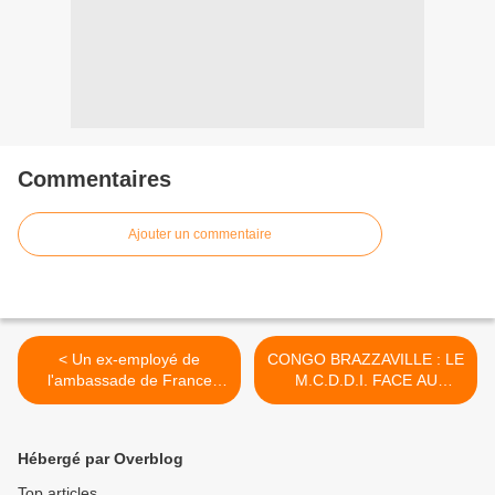
Commentaires
Ajouter un commentaire
< Un ex-employé de
CONGO BRAZZAVILLE : LE
l'ambassade de France
M.C.D.D.I. FACE AU
expulsé du Congo-
CHEVAL DE TROIE DU
Brazzaville
DICTATEUR Denis
SASSOU NGUESSO >
Hébergé par Overblog
Top articles