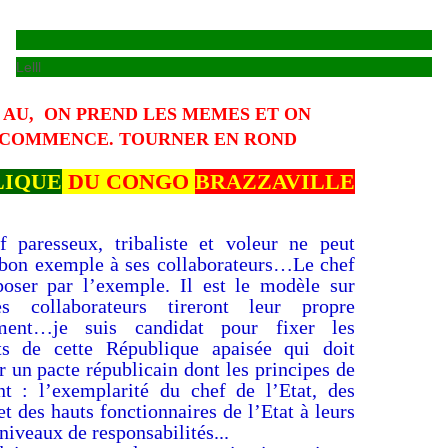
Lelll
 AU, ON PREND LES MEMES ET ON
COMMENCE. TOURNER EN ROND
LIQUE
DU CONGO
BRAZZAVILLE
 paresseux, tribaliste et voleur ne peut
 bon exemple à ses collaborateurs…Le chef
poser par l’exemple. Il est le modèle sur
es collaborateurs tireront leur propre
ment…je suis candidat pour fixer les
s de cette République apaisée qui doit
r un pacte républicain dont les principes de
nt : l’exemplarité du chef de l’Etat, des
et des hauts fonctionnaires de l’Etat à leurs
 niveaux de responsabilités...