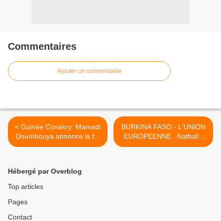
Commentaires
Ajouter un commentaire
< Guinée Conakry: Mamadi
BURKINA FASO - L'UNION
Doumbouya annonce la fin
EUROPEENNE . Nathalie
de l’exportation de l’or brut
YAMB MONTE AU
et mise sur la
CRENEAU 🇨🇬 >
transformation locale
Hébergé par Overblog
Top articles
Pages
Contact