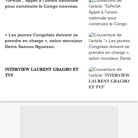
ToPeSA : Appel à l’union nationale
pour construire le Congo nouveau
« Les jeunes Congolais doivent se
prendre en charge », selon monsieur
Denis Sassou Nguesso.
I𝐍𝐓𝐄𝐑𝐕𝐈𝐄𝐖 𝐋𝐀𝐔𝐑𝐄𝐍𝐓 𝐆𝐁𝐀𝐆𝐁𝐎 𝐄𝐓
𝐓𝐕𝟓