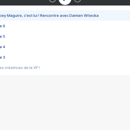
bey Maguire, c'est lui ! Rencontre avec Damien Witecka
e 6
e 5
e 4
e 3
s créatrices de la VF !
e 2
e 1
e Mektoub My Love arrive enfin ! Rencontre avec Shaïn Boumedine et Sal
i : après Toni en famille
elle réalise le bouleversant Dites lui que je l'aime