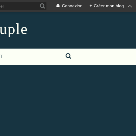
Connexion
+
Créer mon blog
euple
T