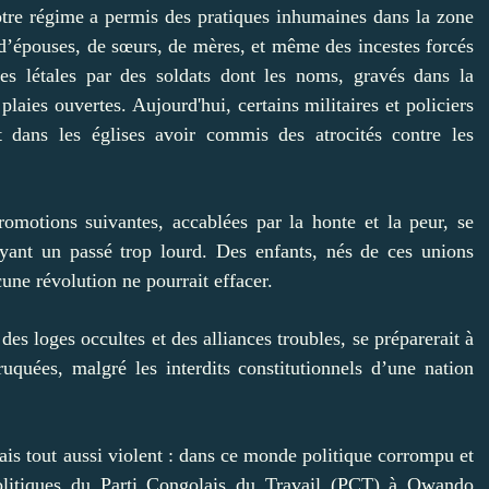
otre régime a permis des pratiques inhumaines dans la zone
 d’épouses, de sœurs, de mères, et même des incestes forcés
es létales par des soldats dont les noms, gravés dans la
aies ouvertes. Aujourd'hui, certains militaires et policiers
dans les églises avoir commis des atrocités contre les
omotions suivantes, accablées par la honte et la peur, se
fuyant un passé trop lourd. Des enfants, nés de ces unions
une révolution ne pourrait effacer.
es loges occultes et des alliances troubles, se préparerait à
truquées, malgré les interdits constitutionnels d’une nation
ais tout aussi violent : dans ce monde politique corrompu et
politiques du Parti Congolais du Travail (PCT) à Owando