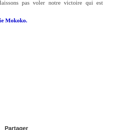
aissons pas voler notre victoire qui est
ie Mokoko.
Partager