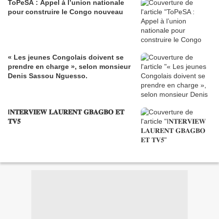
ToPeSA : Appel à l’union nationale
pour construire le Congo nouveau
« Les jeunes Congolais doivent se
prendre en charge », selon monsieur
Denis Sassou Nguesso.
I𝐍𝐓𝐄𝐑𝐕𝐈𝐄𝐖 𝐋𝐀𝐔𝐑𝐄𝐍𝐓 𝐆𝐁𝐀𝐆𝐁𝐎 𝐄𝐓
𝐓𝐕𝟓