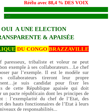
Réélu avec 88,4 % DES VOIX
Lelll
OUI A UNE ELECTION
RANSPARENTE & APAISÉE
LIQUE
DU CONGO
BRAZZAVILLE
 paresseux, tribaliste et voleur ne peut
 bon exemple à ses collaborateurs…Le chef
poser par l’exemple. Il est le modèle sur
es collaborateurs tireront leur propre
ment…je suis candidat pour fixer les
s de cette République apaisée qui doit
r un pacte républicain dont les principes de
nt : l’exemplarité du chef de l’Etat, des
et des hauts fonctionnaires de l’Etat à leurs
 niveaux de responsabilités...