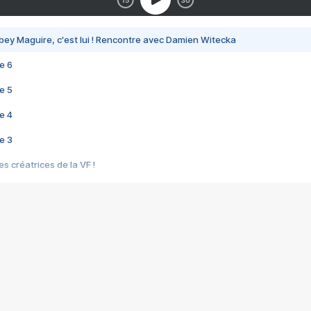
bey Maguire, c'est lui ! Rencontre avec Damien Witecka
e 6
e 5
e 4
e 3
s créatrices de la VF !
e 2
e 1
e Mektoub My Love arrive enfin ! Rencontre avec Shaïn Boumedine et Sal
i : après Toni en famille
elle réalise le bouleversant Dites lui que je l'aime