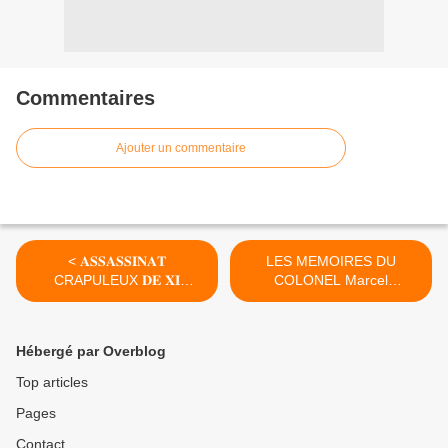
Commentaires
Ajouter un commentaire
< 𝐀𝐒𝐒𝐀𝐒𝐒𝐈𝐍𝐀𝐓
LES MEMOIRES DU
CRAPULEUX 𝐃𝐄 𝐗𝐈
COLONEL Marcel
𝐓𝐒𝐈𝐀𝐍𝐆 : 𝐋𝐄 𝐆𝐋𝐀𝐂̧𝐀𝐍𝐓
NTSOUROU Alias MANIA >
𝐑𝐄𝐂𝐈𝐓 𝐃𝐄𝐒 𝐏𝐑𝐄𝐒𝐔𝐌𝐄𝐒
𝐀𝐒𝐒𝐀𝐒𝐒𝐈𝐍𝐒
Hébergé par Overblog
Top articles
Pages
Contact