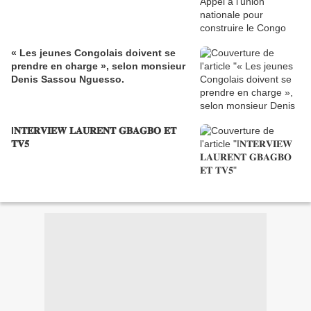
« Les jeunes Congolais doivent se
prendre en charge », selon monsieur
Denis Sassou Nguesso.
I𝐍𝐓𝐄𝐑𝐕𝐈𝐄𝐖 𝐋𝐀𝐔𝐑𝐄𝐍𝐓 𝐆𝐁𝐀𝐆𝐁𝐎 𝐄𝐓
𝐓𝐕𝟓