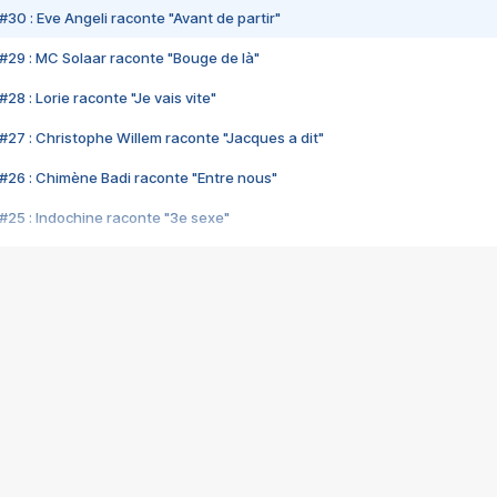
#30 : Eve Angeli raconte "Avant de partir"
#29 : MC Solaar raconte "Bouge de là"
28 : Lorie raconte "Je vais vite"
#27 : Christophe Willem raconte "Jacques a dit"
#26 : Chimène Badi raconte "Entre nous"
#25 : Indochine raconte "3e sexe"
#24 : Zaho raconte "C'est chelou"
#23 : Patrick Bruel raconte "Au café des délices"
#22 : Kyo raconte "Le chemin"
#21 : Nolwenn Leroy raconte "Cassé"
#20 : Patrick Hernandez raconte "Born to be alive"
#19 : Lorie raconte "Près de moi"