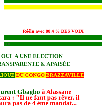
Réélu avec 88,4 % DES VOIX
Lelll
OUI A UNE ELECTION
RANSPARENTE & APAISÉE
LIQUE
DU CONGO
BRAZZAVILLE
urent Gbagbo
à Alassane
ara : "Il ne faut pas rêver, il
aura pas de 4 ème mandat..
.