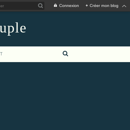
Connexion
+
Créer mon blog
euple
T