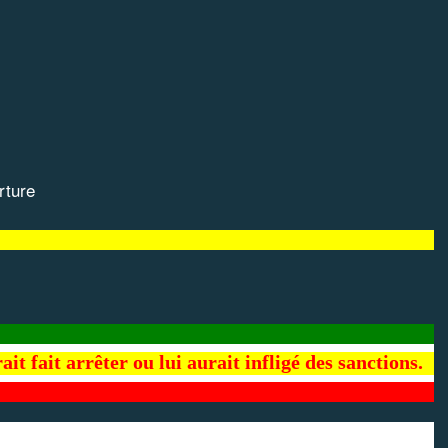
rture
it fait arrêter ou lui aurait infligé des sanctions.