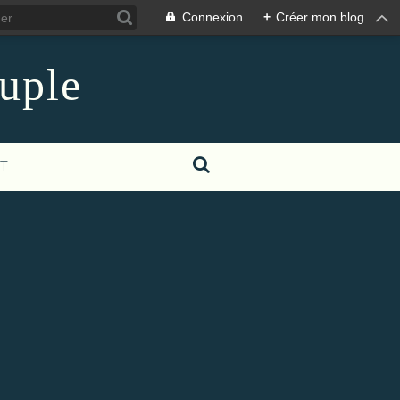
Connexion
+
Créer mon blog
euple
T