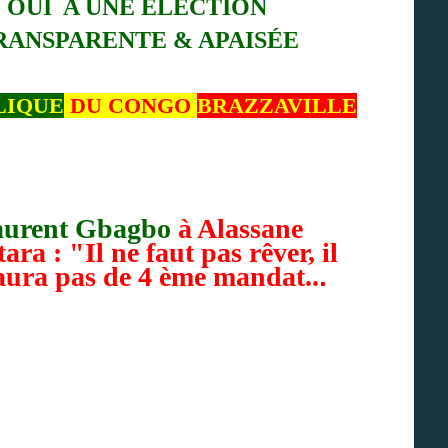
OUI A UNE ELECTION
RANSPARENTE & APAISÉE
LIQUE
DU CONGO
BRAZZAVILLE
urent Gbagbo
à Alassane
ara : "Il ne faut pas rêver, il
aura pas de 4 ème mandat..
.