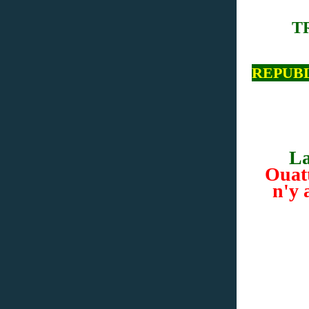
T
REPUB
La
Ouatt
n'y 