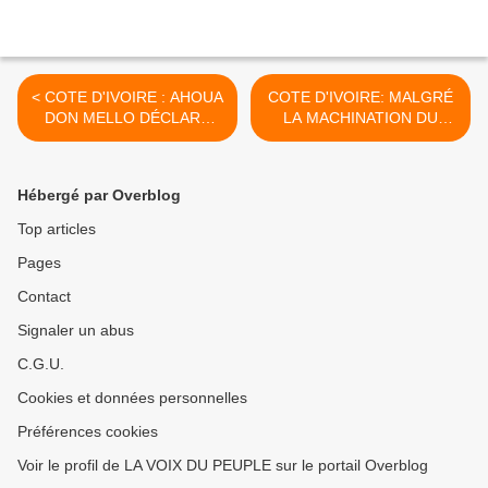
< COTE D'IVOIRE : AHOUA
COTE D'IVOIRE: MALGRÉ
DON MELLO DÉCLARE
LA MACHINATION DU
OFFICIELLEMENT SA
RHDP. LA MARCHE DU
CANDIDATURE ET DIT
FRONT COMMUN EST
QU'IL RESTE PRO
AUTORISÉE POUR LE
Hébergé par Overblog
GBAGBO. ÉCOUTONS
SAMEDI 9 Aôut 2025 >
Top articles
Pages
Contact
Signaler un abus
C.G.U.
Cookies et données personnelles
Préférences cookies
Voir le profil de LA VOIX DU PEUPLE sur le portail Overblog