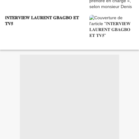
I𝐍𝐓𝐄𝐑𝐕𝐈𝐄𝐖 𝐋𝐀𝐔𝐑𝐄𝐍𝐓 𝐆𝐁𝐀𝐆𝐁𝐎 𝐄𝐓
𝐓𝐕𝟓