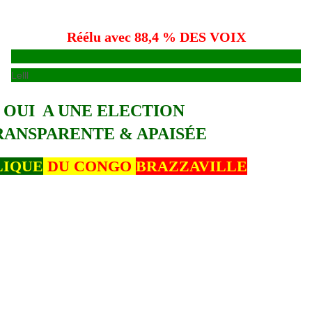
Réélu avec 88,4 % DES VOIX
Lelll
OUI A UNE ELECTION
RANSPARENTE & APAISÉE
LIQUE
DU CONGO
BRAZZAVILLE