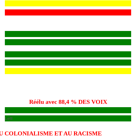
Réélu avec 88,4 % DES VOIX
Lelll
U COLONIALISME ET AU RACISME