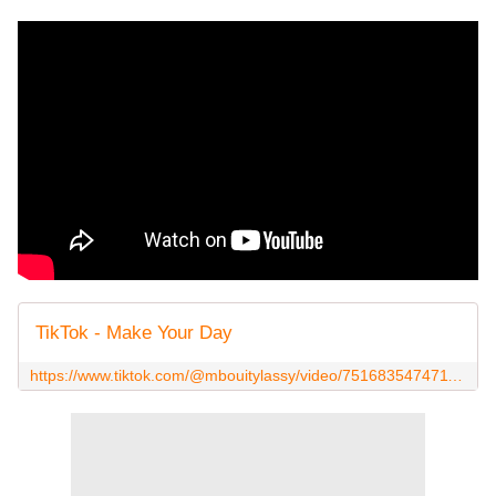
TikTok - Make Your Day
https://www.tiktok.com/@mbouitylassy/video/7516835474711907586?is_from_webapp=1&sender_device=pc