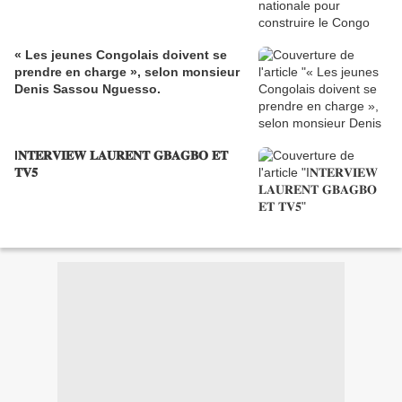
« Les jeunes Congolais doivent se
prendre en charge », selon monsieur
Denis Sassou Nguesso.
I𝐍𝐓𝐄𝐑𝐕𝐈𝐄𝐖 𝐋𝐀𝐔𝐑𝐄𝐍𝐓 𝐆𝐁𝐀𝐆𝐁𝐎 𝐄𝐓
𝐓𝐕𝟓