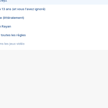
 DayZ
 a 13 ans (et vous l'avez ignoré)
e (littéralement)
im Rayan
 toutes les règles
s les jeux vidéo
us choquant de Rockstar ? - Le scandale BULLY
e plus moche de Steam
du RÊVE tourne au CAUCHEMAR
pendant 8 heures
it… à tort
umiliés par un jeu vidéo
ire - Final Fantasy 8