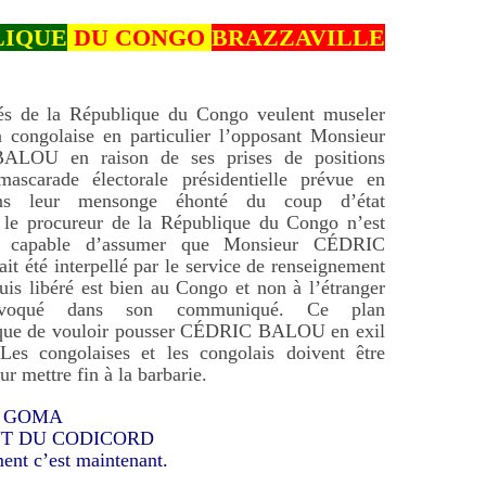
LIQUE
DU CONGO
BRAZZAVILLE
tés de la République du Congo veulent museler
n congolaise en particulier l’opposant Monsieur
LOU en raison de ses prises de positions
mascarade électorale présidentielle prévue en
ns leur mensonge éhonté du coup d’état
, le procureur de la République du Congo n’est
 capable d’assumer que Monsieur CÉDRIC
 été interpellé par le service de renseignement
uis libéré est bien au Congo et non à l’étranger
voqué dans son communiqué. Ce plan
que de vouloir pousser CÉDRIC BALOU en exil
Les congolaises et les congolais doivent être
ur mettre fin à la barbarie.
ël GOMA
NT DU CODICORD
nt c’est maintenant.