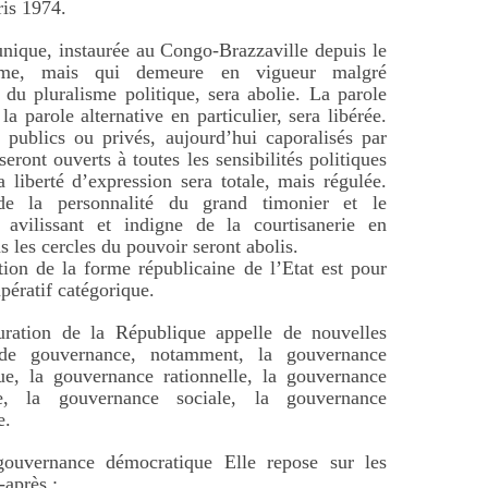
ris 1974.
nique, instaurée au Congo-Brazzaville depuis le
sme, mais qui demeure en vigueur malgré
on du pluralisme politique, sera abolie. La parole
la parole alternative en particulier, sera libérée.
publics ou privés, aujourd’hui caporalisés par
eront ouverts à toutes les sensibilités politiques
 liberté d’expression sera totale, mais régulée.
de la personnalité du grand timonier et le
avilissant et indigne de la courtisanerie en
s les cercles du pouvoir seront abolis.
tion de la forme républicaine de l’Etat est pour
pératif catégorique.
auration de la République appelle de nouvelles
 de gouvernance, notamment, la gouvernance
ue, la gouvernance rationnelle, la gouvernance
te, la gouvernance sociale, la gouvernance
e.
ouvernance démocratique Elle repose sur les
-après :