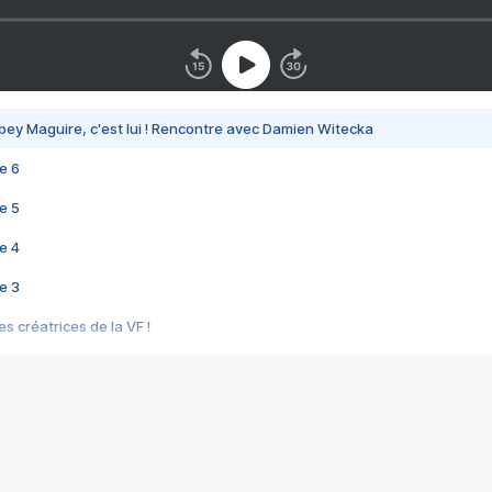
bey Maguire, c'est lui ! Rencontre avec Damien Witecka
e 6
e 5
e 4
e 3
s créatrices de la VF !
e 2
e 1
e Mektoub My Love arrive enfin ! Rencontre avec Shaïn Boumedine et Sal
i : après Toni en famille