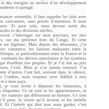
, et des énergies au service d’un développement
moderne et partagé.
vancer ensemble, il faut regarder les faits avec
ans caricatures, sans procès d’intention. Il nous
ruire. Et pour cela, nous devons sortir des
ciles et des divisions stériles.
euvent s’interroger sur mon parcours, sur mes
s, sur ma présence hors du Congo. Et cette
on est légitime. Mais depuis des décennies, j’ai
vec constance, les liaisons malsaines entre la
Afrique, et particulièrement entre la France et le
 combattu les dérives autoritaires et les systèmes
qui étouffent nos peuples. Et je l’ai fait au prix
rison, l’exil. Mais je n’ai jamais renoncé. J’ai
mme d’autres l’ont fait, souvent dans le silence,
ns l’ombre, mais toujours avec fidélité à mes
 et à mon pays.
i, je vous invite à dépasser les fantasmes, à
s étiquettes. Ce ne sont ni les appartenances, ni
 ni les rumeurs qui définissent un homme. Ce sont
u’il pose, la vision qu’il incarne et les intérêts
d. Et l’intérêt qui doit tous nous guider, c’est