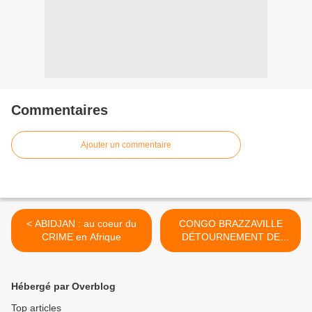
Commentaires
Ajouter un commentaire
< ABIDJAN : au coeur du
CONGO BRAZZAVILLE
CRIME en Afrique
DÉTOURNEMENT DE
FONDS PUBLICS : Affaire
Dongou Zidane: les
sociétés L'Archer Capital et
Hébergé par Overblog
Premium Capital Securities
soupçonnées de complicité
Top articles