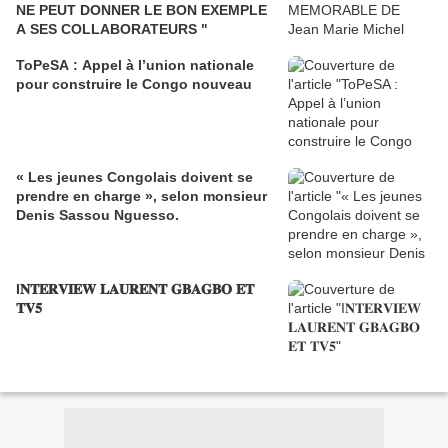
NE PEUT DONNER LE BON EXEMPLE
A SES COLLABORATEURS "
ToPeSA : Appel à l’union nationale
pour construire le Congo nouveau
« Les jeunes Congolais doivent se
prendre en charge », selon monsieur
Denis Sassou Nguesso.
I𝐍𝐓𝐄𝐑𝐕𝐈𝐄𝐖 𝐋𝐀𝐔𝐑𝐄𝐍𝐓 𝐆𝐁𝐀𝐆𝐁𝐎 𝐄𝐓
𝐓𝐕𝟓