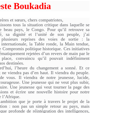
ste Boukadia
rères et sœurs, chers compatriotes,
ssons tous la situation critique dans laquelle se
re beau pays, le Congo. Pour qu’il retrouve sa
té, sa dignité et l’unité de son peuple, j’ai
plusieurs reprises des voies de sortie : la
internationale, la Table ronde, la Main tendue,
e Compromis politique historique. Ces initiatives
tématiquement rejetées d’un revers de main par le
place, convaincu qu’il pouvait indéfiniment
nos destinées.
rd’hui, l’heure du changement a sonné. Et ce
ne viendra pas d’en haut. Il viendra du peuple.
de vous. Il viendra de notre jeunesse, lucide,
courageuse. Une jeunesse qui ne veut plus subir,
uire. Une jeunesse qui veut tourner la page des
ons et écrire une nouvelle histoire pour notre
r l’Afrique.
 ambition que je porte à travers le projet de la
tion : non pas un simple retour au pays, mais
ue profonde de réintégration des intelligences,