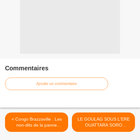
Commentaires
Ajouter un commentaire
< Congo Brazzaville : Les
LE GOULAG SOUS L'ERE
non-dits de la panne
OUATTARA SORO
diplomatique
GUILLAUME : Voici la villa
où était détenu Gbagbo à