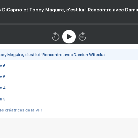
 DiCaprio et Tobey Maguire, c'est lui ! Rencontre avec Dam
bey Maguire, c'est lui ! Rencontre avec Damien Witecka
e 6
e 5
e 4
e 3
s créatrices de la VF !
e 2
e 1