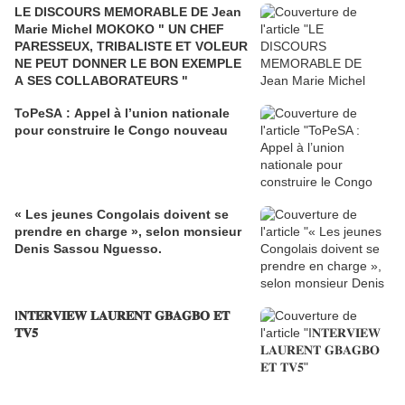
LE DISCOURS MEMORABLE DE Jean
Marie Michel MOKOKO " UN CHEF
PARESSEUX, TRIBALISTE ET VOLEUR
NE PEUT DONNER LE BON EXEMPLE
A SES COLLABORATEURS "
ToPeSA : Appel à l’union nationale
pour construire le Congo nouveau
« Les jeunes Congolais doivent se
prendre en charge », selon monsieur
Denis Sassou Nguesso.
I𝐍𝐓𝐄𝐑𝐕𝐈𝐄𝐖 𝐋𝐀𝐔𝐑𝐄𝐍𝐓 𝐆𝐁𝐀𝐆𝐁𝐎 𝐄𝐓
𝐓𝐕𝟓