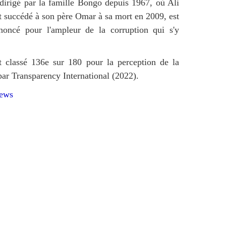
irigé par la famille Bongo depuis 1967, où Ali
 succédé à son père Omar à sa mort en 2009, est
noncé pour l'ampleur de la corruption qui s'y
t classé 136e sur 180 pour la perception de la
par Transparency International (2022).
news