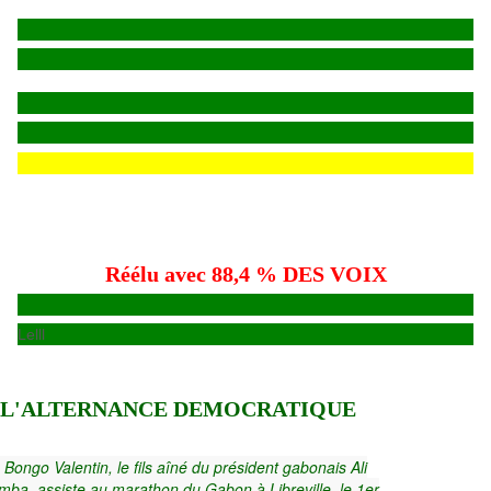
Réélu avec 88,4 % DES VOIX
Lelll
A L'ALTERNANCE DEMOCRATIQUE
Bongo Valentin, le fils aîné du président gabonais Ali
ba, assiste au marathon du Gabon à Libreville, le 1er