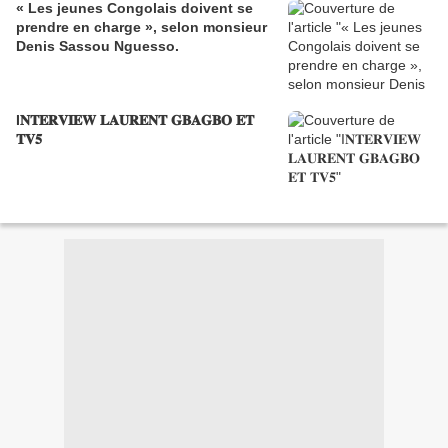
« Les jeunes Congolais doivent se
prendre en charge », selon monsieur
Denis Sassou Nguesso.
I𝐍𝐓𝐄𝐑𝐕𝐈𝐄𝐖 𝐋𝐀𝐔𝐑𝐄𝐍𝐓 𝐆𝐁𝐀𝐆𝐁𝐎 𝐄𝐓
𝐓𝐕𝟓