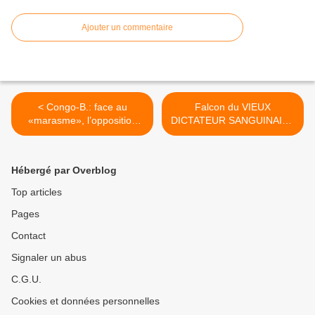
Ajouter un commentaire
< Congo-B.: face au
Falcon du VIEUX
«marasme», l’opposition
DICTATEUR SANGUINAIRE
propose une transition
ET CORROMPU Denis
démocratique
Sassou-Nguesso : les
dessous d’une vente aux
Hébergé par Overblog
enchères très attendue >
Top articles
Pages
Contact
Signaler un abus
C.G.U.
Cookies et données personnelles