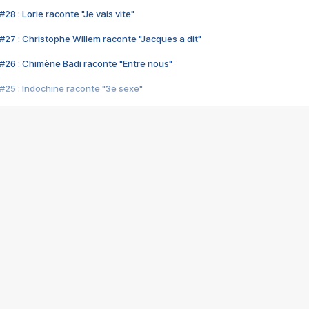
28 : Lorie raconte "Je vais vite"
#27 : Christophe Willem raconte "Jacques a dit"
#26 : Chimène Badi raconte "Entre nous"
#25 : Indochine raconte "3e sexe"
#24 : Zaho raconte "C'est chelou"
#23 : Patrick Bruel raconte "Au café des délices"
#22 : Kyo raconte "Le chemin"
#21 : Nolwenn Leroy raconte "Cassé"
#20 : Patrick Hernandez raconte "Born to be alive"
#19 : Lorie raconte "Près de moi"
#18 : Michael Jones raconte "A nos actes manqués" (avec Jean-Jacque
#17 : Khaled raconte "Aïcha"