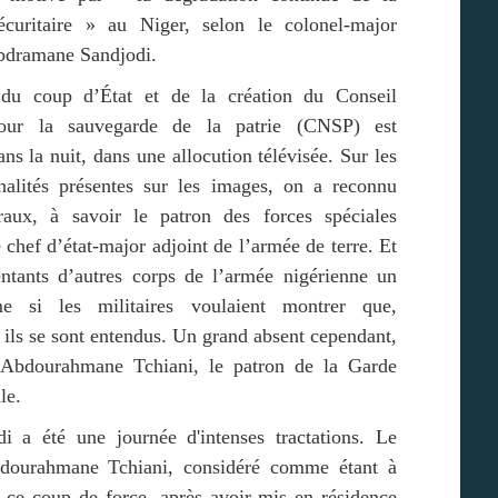
sécuritaire » au Niger, selon le colonel-major
dramane Sandjodi.
du coup d’État et de la création du Conseil
pour la sauvegarde de la patrie (CNSP) est
ns la nuit, dans une allocution télévisée. Sur les
nalités présentes sur les images, on a reconnu
aux, à savoir le patron des forces spéciales
 chef d’état-major adjoint de l’armée de terre. Et
entants d’autres corps de l’armée nigérienne un
 si les militaires voulaient montrer que,
 ils se sont entendus. Un grand absent cependant,
 Abdourahmane Tchiani, le patron de la Garde
le.
i a été une journée d'intenses tractations. Le
dourahmane Tchiani, considéré comme étant à
e ce coup de force, après avoir mis en résidence