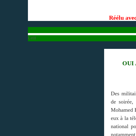
Réélu ave
Lelll
OUI
Des militai
de soirée,
Mohamed Ba
eux à la té
national p
notamment