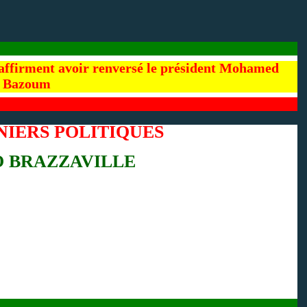
 affirment avoir renversé le président Mohamed
Bazoum
NIERS POLITIQUES
 BRAZZAVILLE
L