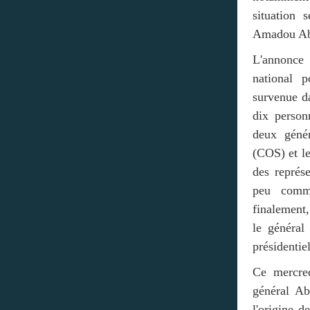
situation 
Amadou Ab
L'annonce 
national 
survenue da
dix person
deux génér
(COS) et le
des représ
peu comme
finalement,
le général
présidentiel
Ce mercred
général Ab
l'origine d