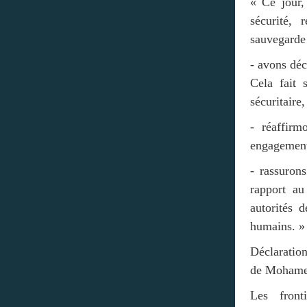
« Ce jour,
sécurité, 
sauvegarde 
- avons déc
Cela fait 
sécuritaire
- réaffirm
engagements
- rassuron
rapport au
autorités 
humains. »
Déclaratio
de Moham
Les front