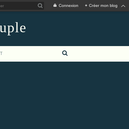
Connexion
+
Créer mon blog
euple
T