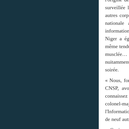
surveillée
autres cor
nationale
informatio
Niger a ég
même tendu
musclée… D
nuitamment
soirée.
« Nous, for
CNSP, avo
connaissez
colonel-ma
l'Informati
de neuf aut