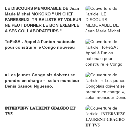
LE DISCOURS MEMORABLE DE Jean
Marie Michel MOKOKO " UN CHEF
PARESSEUX, TRIBALISTE ET VOLEUR
NE PEUT DONNER LE BON EXEMPLE
A SES COLLABORATEURS "
ToPeSA : Appel à l’union nationale
pour construire le Congo nouveau
« Les jeunes Congolais doivent se
prendre en charge », selon monsieur
Denis Sassou Nguesso.
I𝐍𝐓𝐄𝐑𝐕𝐈𝐄𝐖 𝐋𝐀𝐔𝐑𝐄𝐍𝐓 𝐆𝐁𝐀𝐆𝐁𝐎 𝐄𝐓
𝐓𝐕𝟓