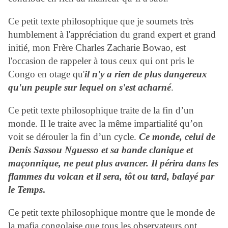
Ce petit texte philosophique que j
e soumets très
humblement
à
l'appr
é
ciation du
grand expert et grand
initi
é,
mon Fr
è
re
Charles Zacharie Bowao
, est
l'occasion de rappeler à tous ceux qui ont pris le
Congo en otage qu'
il n'y a rien de plus dangereux
qu'un peuple sur lequel on s'est acharné
.
Ce petit texte philosophique traite de la fin d’un
monde. Il le traite avec la même impartialité qu’on
voit se dérouler la fin d’un cycle.
Ce monde, celui de
Denis Sassou Nguesso et sa bande clanique et
maçonnique, ne peut plus avancer. Il périra dans les
flammes du volcan et il sera, tôt ou tard, balayé par
le Temps
.
Ce petit texte philosophique montre que le monde de
la mafia congolaise que tous les observateurs ont