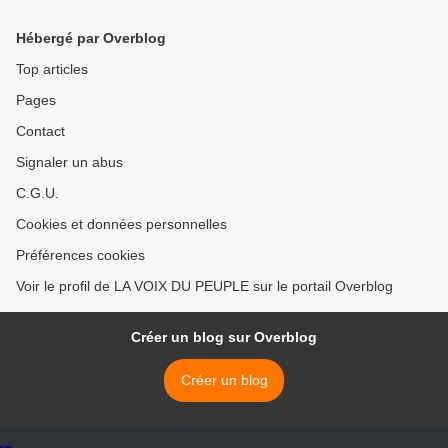
désenchanté.
FLAMBI François
HOLLANDE SE FAIT PIÉGÉ
Hébergé par Overblog
PAR DES HUMORISTES
FAIT DES RÉVÉLATIONS >
Top articles
Pages
Contact
Signaler un abus
C.G.U.
Cookies et données personnelles
Préférences cookies
Voir le profil de LA VOIX DU PEUPLE sur le portail Overblog
Créer un blog sur Overblog
Créer un blog