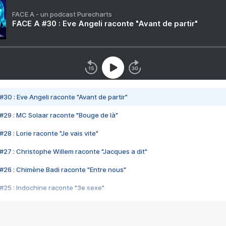
FACE A - un podcast Purecharts
FACE A #30 : Eve Angeli raconte "Avant de partir"
#30 : Eve Angeli raconte "Avant de partir"
#29 : MC Solaar raconte "Bouge de là"
28 : Lorie raconte "Je vais vite"
#27 : Christophe Willem raconte "Jacques a dit"
#26 : Chimène Badi raconte "Entre nous"
#25 : Indochine raconte "3e sexe"
#24 : Zaho raconte "C'est chelou"
#23 : Patrick Bruel raconte "Au café des délices"