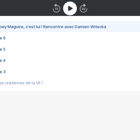
bey Maguire, c'est lui ! Rencontre avec Damien Witecka
e 6
e 5
e 4
e 3
s créatrices de la VF !
e 2
e 1
e Mektoub My Love arrive enfin ! Rencontre avec Shaïn Boumedine et Sal
i : après Toni en famille
elle réalise le bouleversant Dites lui que je l'aime