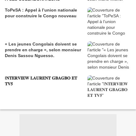
ToPeSA : Appel à l’union nationale
pour construire le Congo nouveau
« Les jeunes Congolais doivent se
prendre en charge », selon monsieur
Denis Sassou Nguesso.
I𝐍𝐓𝐄𝐑𝐕𝐈𝐄𝐖 𝐋𝐀𝐔𝐑𝐄𝐍𝐓 𝐆𝐁𝐀𝐆𝐁𝐎 𝐄𝐓
𝐓𝐕𝟓