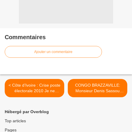
Commentaires
Ajouter un commentaire
< Côte d’Ivoire : Crise poste
CONGO BRAZZAVILLE:
électorale 2010 Je ne
Monsieur Denis Sassou
cherche pas les coupables
Nguesso, le vers
pour me venger » Laurent
désenchanté. >
GBAGBO
Hébergé par Overblog
Top articles
Pages