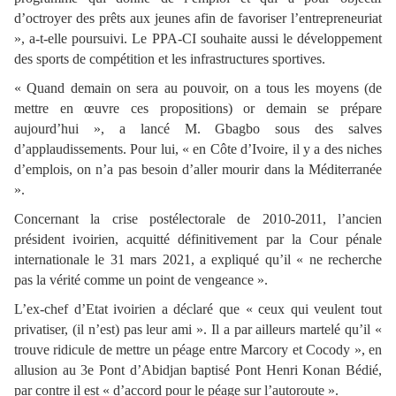
d’octroyer des prêts aux jeunes afin de favoriser l’entrepreneuriat
», a-t-elle poursuivi. Le PPA-CI souhaite aussi le développement
des sports de compétition et les infrastructures sportives.
« Quand demain on sera au pouvoir, on a tous les moyens (de
mettre en œuvre ces propositions) or demain se prépare
aujourd’hui », a lancé M. Gbagbo sous des salves
d’applaudissements. Pour lui, « en Côte d’Ivoire, il y a des niches
d’emplois, on n’a pas besoin d’aller mourir dans la Méditerranée
».
Concernant la crise postélectorale de 2010-2011, l’ancien
président ivoirien, acquitté définitivement par la Cour pénale
internationale le 31 mars 2021, a expliqué qu’il « ne recherche
pas la vérité comme un point de vengeance ».
L’ex-chef d’Etat ivoirien a déclaré que « ceux qui veulent tout
privatiser, (il n’est) pas leur ami ». Il a par ailleurs martelé qu’il «
trouve ridicule de mettre un péage entre Marcory et Cocody », en
allusion au 3e Pont d’Abidjan baptisé Pont Henri Konan Bédié,
par contre il est « d’accord pour le péage sur l’autoroute ».