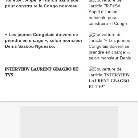
ToPeSA : Appel à l’union nationale
pour construire le Congo nouveau
« Les jeunes Congolais doivent se
prendre en charge », selon monsieur
Denis Sassou Nguesso.
I𝐍𝐓𝐄𝐑𝐕𝐈𝐄𝐖 𝐋𝐀𝐔𝐑𝐄𝐍𝐓 𝐆𝐁𝐀𝐆𝐁𝐎 𝐄𝐓
𝐓𝐕𝟓