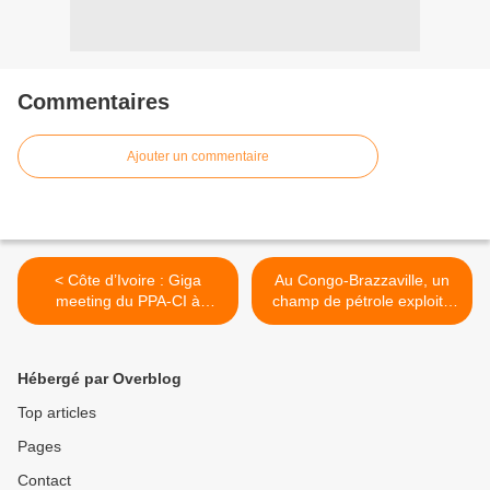
Commentaires
Ajouter un commentaire
< Côte d’Ivoire : Giga
Au Congo-Brazzaville, un
meeting du PPA-CI à
champ de pétrole exploité
Yopougon. Ce qui s'est
par Perenco au cœur d’une
passé
enquête pour corruption >
Hébergé par Overblog
Top articles
Pages
Contact