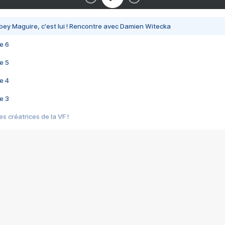
bey Maguire, c'est lui ! Rencontre avec Damien Witecka
e 6
e 5
e 4
e 3
s créatrices de la VF !
e 2
e 1
e Mektoub My Love arrive enfin ! Rencontre avec Shaïn Boumedine et Sal
i : après Toni en famille
elle réalise le bouleversant Dites lui que je l'aime