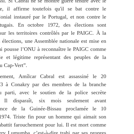
si. Si Cabral ne se montre guère tendre avec le
e, il affirme toutefois qu'il se bat contre le
onial instauré par le Portugal, et non contre le
tugais. En octobre 1972, des élections sont
sur les territoires contrôlés par le PAIGC. À la
s élections, une Assemblée nationale est mise en
qui pousse l’ONU à reconnaître le PAIGC comme
ble et légitime représentant des peuples de la
u Cap-Vert”.
sement, Amílcar Cabral est assassiné le 20
73 à Conakry par des membres de la branche
du parti, avec le soutien de la police secrète
e. Il disparaît, six mois seulement avant
dance de la Guinée-Bissau proclamée le 10
1974. Triste fin pour un homme qui aimait son
battit farouchement pour lui. Il est mort comme
ry Lumumba, c’est-à-dire trahi par ses propres