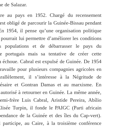
me de Salazar.
tre au pays en 1952. Chargé du recensement
l est obligé de parcourir la Guinée-Bissau pendant
n 1954, il pense qu’une organisation politique
 pourrait lui permettre d’améliorer les conditions
s populations et de débarrasser le pays du
me portugais mais sa tentative de créer cette
n échoue. Cabral est expulsé de Guinée. De 1954
travaille pour plusieurs compagnies agricoles en
rallèlement, il s’intéresse à la Négritude de
ésaire et Gontran Damas et au marxisme. En
t autorisé à retourner en Guinée. La même année,
mi-frère Luis Cabral, Aristide Pereira, Abílio
lisée Turpin, il fonde le PAIGC (Parti africain
pendance de la Guinée et des îles du Cap-vert).
 participe, au Caire, à la troisième conférence