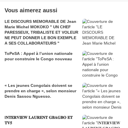
Vous aimerez aussi
LE DISCOURS MEMORABLE DE Jean
Marie Michel MOKOKO " UN CHEF
PARESSEUX, TRIBALISTE ET VOLEUR
NE PEUT DONNER LE BON EXEMPLE
A SES COLLABORATEURS "
ToPeSA : Appel à l’union nationale
pour construire le Congo nouveau
« Les jeunes Congolais doivent se
prendre en charge », selon monsieur
Denis Sassou Nguesso.
I𝐍𝐓𝐄𝐑𝐕𝐈𝐄𝐖 𝐋𝐀𝐔𝐑𝐄𝐍𝐓 𝐆𝐁𝐀𝐆𝐁𝐎 𝐄𝐓
𝐓𝐕𝟓