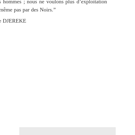
s hommes ; nous ne voulons plus d’exploitation
même pas par des Noirs.”
de DJEREKE