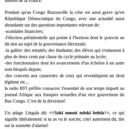
intérêts de la France.
Pendant qu'au Congo Brazzaville la crise est aussi grave qu'en 
République Démocratique du Congo, avec une actualité aussi 
abondante sur des questions importantes relevant de:
-scandales financiers;
-l'élection présidentielle qui pointe à l'horizon dont le pouvoir ne 
dit rien au sujet de la gouvernance électorale; 
-la galère: des retraités; des étudiants; des élèves qui s'entassent à 
plus de deux cents par classe du cycle primaire au lycée; 
-des fonctionnaires dont les avancements d'un échelon à un autre 
sont bloqués depuis;
-des concerts aux casseroles de ceux qui revendiquent un droit 
légitime etc...
la radio RFI préfère consacrer l'essentiel de son temps imparti au 
journal Afrique aux frasques sexuelles d'un vice gouverneur du 
Bas Congo. C'est de la diversion!
Un adage Lingala dit: 
<<Soki omoni ndoki belela>>
, ce qui 
signifie littéralement: si tu as vu le sorcier, crie! autrement dit, tire 
sur la sonnette d'alarme!