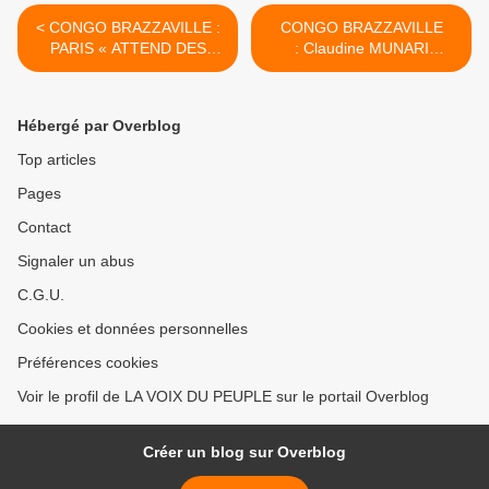
< CONGO BRAZZAVILLE :
CONGO BRAZZAVILLE
PARIS « ATTEND DES
: Claudine MUNARI
ACTES » DU PRÉSIDENT
Présidente de la Fédération
SASSOU ENVERS UN
de l’Opposition Congolaise
OPPOSANT EMPRISONNÉ
Conférence de Presse du
Hébergé par Overblog
31 Août 2019 (Vidéo Part 1)
>
Top articles
Pages
Contact
Signaler un abus
C.G.U.
Cookies et données personnelles
Préférences cookies
Voir le profil de LA VOIX DU PEUPLE sur le portail Overblog
Créer un blog sur Overblog