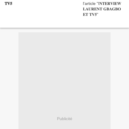
𝐓𝐕𝟓
Publicité