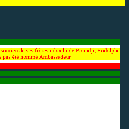
e soutien de ses frères mbochi de Boundji, Rodolphe
e pas été nommé Ambassadeur