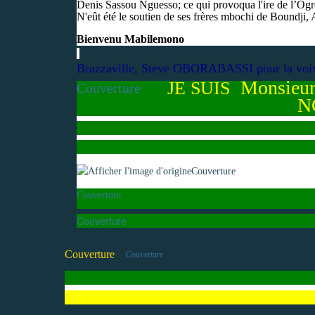
Denis Sassou Nguesso; ce qui provoqua l'ire de l’Ogr
N'eût été le soutien de ses frères mbochi de Boundj
Bienvenu Mabilemono
Brazzaville, Steve OBORABASSI pour la voi
Monsieu
JE SUIS
Couverture
N
Couverture
Couverture
Couverture
Couverture
Couverture