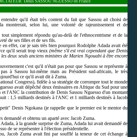
 DICTATEUR Denis SASSOU NGUESSO en France
entendre qu'il était très content du fait que Sassou ait choisi de
 montrerait, selon lui, une volonté de rajeunissement et de
i tout simplement répondu qu'au-delà de l'ethnocentrisme et de la
té de ses filles et de ses fils.
 en effet, car je sais très bien pourquoi Rodolphe Adada avait été
ce qu'il serait trop vieux
(même s'il est vrai cependant que Denis
es deux seuls anciens ministres de Marien Ngouabi à être encore
ouvernement c'est qu'il n'était pas pour que Sassou se représente à
 non pas à Sassou lui-même mais au Président sud-africain, le très
jourd'hui ce qu'il avait dit à Zuma.
ational Congress), fidèle à sa stratégie de corrompre tout le monde
Nguesso avait dépêché deux émissaires en Afrique du Sud pour une
ma et l'ANC la contribution de Denis Sassou Nguesso d'un montant
it : 1,5 milliards destinés à l'ANC et 1 milliards destinés à Jacob
etit" Denis Ngokana (je rappelle que le premier est le mentor du
lors demandé et obtenu un aparté avec Jacob Zuma.
 Adada, à la grande surprise de Zuma, Adada lui avait demandé de
 de se représenter à l'élection présidentielle.
, Jacob Zuma avait fini par soufflé la teneur de cet échange à