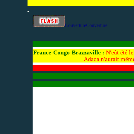
Couverture
Couverture
France-Congo-Brazzaville :
N'eût été l
Adada n'aurait mêm