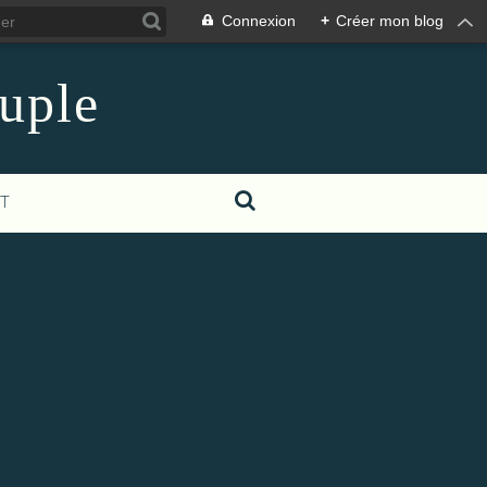
Connexion
+
Créer mon blog
euple
T