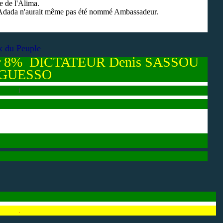
e de l'Alima.
i, Adada n'aurait même pas été nommé Ambassadeur.
x du Peuple
r 8% DICTATEUR Denis SASSOU
GUESSO
i
.