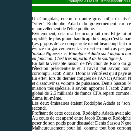
Rodolphe ADADA. Ambassadeur du
Un Congolais, encore un autre gros naïf, m'a laissé 
"virer" Rodolphe Adada du gouvernement car cela
renouvellement de l'élite politique.
Evidemment, cela m'a beaucoup fait rire. Et je lui a
cupidité, le plus grand handicap du Congo c'est la naïve
Les propos de ce compatriote m'ont beaucoup fait rire
évincé du gouvernement. Ce n'est en tout cas pas par
Sassou Nguesso et Rodolphe Adada sont aujourd'hui l
en fonction. C'est très important de le souligner)
.
En fait la véritable raison de l'éviction de Rodo du g
l'élection présidentielle et il l'avait fait savoir,
corrompu Jacob Zuma. Donc la vérité est qu'il paye au
En effet, lors du dernier congrès de l'ANC (African N
et d'assouvir sa volonté de puissance, Denis Sassou 
mission très spéciale, à savoir, apporter à Jacob Zu
global de 2,5 milliards de francs CFA reparti comme su
Zuma lui-même.
Les deux émissaires étaient Rodolphe Adada et "son p
second).
Profitant de cette occasion, Rodolphe Adada avait a
Au cours de cet aparté entre Jacob Zuma et Rodolphe
peser de son poids pour dissuader Denis Sassou Nguesso
Malheureusement pour lui, comme tout bon corrompu