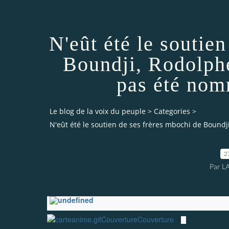
N'eût été le soutie
Boundji, Rodolph
pas été no
Le blog de la voix du peuple
>
Categories
>
N'eût été le soutien de ses frères mbochi de Bou
2
Par L
Couverture
Couverture