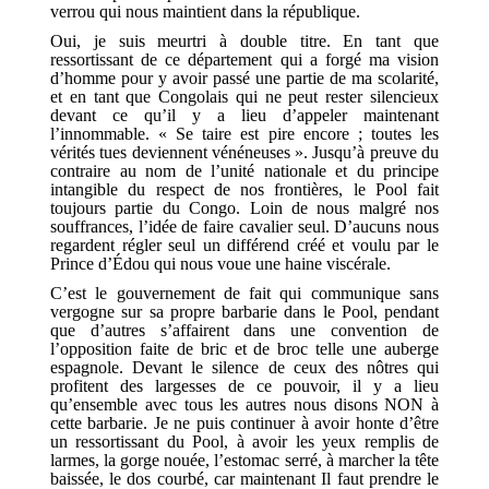
verrou qui nous maintient dans la république.
Oui, je suis meurtri à double titre. En tant que
ressortissant de ce département qui a forgé ma vision
d’homme pour y avoir passé une partie de ma scolarité,
et en tant que Congolais qui ne peut rester silencieux
devant ce qu’il y a lieu d’appeler maintenant
l’innommable. « Se taire est pire encore ; toutes les
vérités tues deviennent vénéneuses ». Jusqu’à preuve du
contraire au nom de l’unité nationale et du principe
intangible du respect de nos frontières, le Pool fait
toujours partie du Congo. Loin de nous malgré nos
souffrances, l’idée de faire cavalier seul. D’aucuns nous
regardent régler seul un différend créé et voulu par le
Prince d’Édou qui nous voue une haine viscérale.
C’est le gouvernement de fait qui communique sans
vergogne sur sa propre barbarie dans le Pool, pendant
que d’autres s’affairent dans une convention de
l’opposition faite de bric et de broc telle une auberge
espagnole. Devant le silence de ceux des nôtres qui
profitent des largesses de ce pouvoir, il y a lieu
qu’ensemble avec tous les autres nous disons NON à
cette barbarie. Je ne puis continuer à avoir honte d’être
un ressortissant du Pool, à avoir les yeux remplis de
larmes, la gorge nouée, l’estomac serré, à marcher la tête
baissée, le dos courbé, car maintenant Il faut prendre le