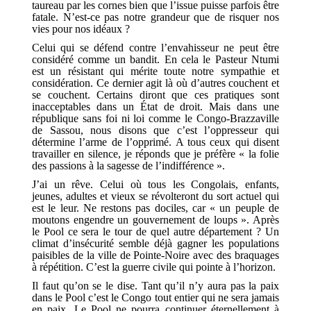
taureau par les cornes bien que l’issue puisse parfois être
fatale. N’est-ce pas notre grandeur que de risquer nos
vies pour nos idéaux ?
Celui qui se défend contre l’envahisseur ne peut être
considéré comme un bandit. En cela le Pasteur Ntumi
est un résistant qui mérite toute notre sympathie et
considération. Ce dernier agit là où d’autres couchent et
se couchent. Certains diront que ces pratiques sont
inacceptables dans un État de droit. Mais dans une
république sans foi ni loi comme le Congo-Brazzaville
de Sassou, nous disons que c’est l’oppresseur qui
détermine l’arme de l’opprimé. A tous ceux qui disent
travailler en silence, je réponds que je préfère « la folie
des passions à la sagesse de l’indifférence ».
J’ai un rêve. Celui où tous les Congolais, enfants,
jeunes, adultes et vieux se révolteront du sort actuel qui
est le leur. Ne restons pas dociles, car « un peuple de
moutons engendre un gouvernement de loups ». Après
le Pool ce sera le tour de quel autre département ? Un
climat d’insécurité semble déjà gagner les populations
paisibles de la ville de Pointe-Noire avec des braquages
à répétition. C’est la guerre civile qui pointe à l’horizon.
Il faut qu’on se le dise. Tant qu’il n’y aura pas la paix
dans le Pool c’est le Congo tout entier qui ne sera jamais
en paix. Le Pool ne pourra continuer éternellement à