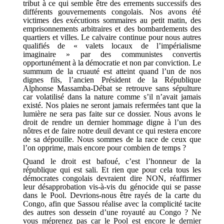
tribut à ce qui semble être des errements successifs des
différents gouvernements congolais. Nos avons été
victimes des exécutions sommaires au petit matin, des
emprisonnements arbitraires et des bombardements des
quartiers et villes. Le calvaire continue pour nous autres
qualifiés de « valets locaux de l’impérialisme
imaginaire » par des communistes convertis
opportunément à la démocratie et non par conviction. Le
summum de la cruauté est atteint quand l’un de nos
dignes fils, l’ancien Président de la République
Alphonse Massamba-Débat se retrouve sans sépulture
car volatilisé dans la nature comme s’il n’avait jamais
existé. Nos plaies ne seront jamais refermées tant que la
lumière ne sera pas faite sur ce dossier. Nous avons le
droit de rendre un dernier hommage digne à l’un des
nôtres et de faire notre deuil devant ce qui restera encore
de sa dépouille. Nous sommes de la race de ceux que
l’on opprime, mais encore pour combien de temps ?
Quand le droit est bafoué, c’est l’honneur de la
république qui est sali. Et rien que pour cela tous les
démocrates congolais devraient dire NON, réaffirmer
leur désapprobation vis-à-vis du génocide qui se passe
dans le Pool. Devrions-nous être rayés de la carte du
Congo, afin que Sassou réalise avec la complicité tacite
des autres son dessein d’une royauté au Congo ? Ne
vous méprenez pas car le Pool est encore le dernier