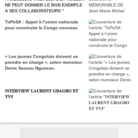
NE PEUT DONNER LE BON EXEMPLE
A SES COLLABORATEURS "
ToPeSA : Appel à l’union nationale
pour construire le Congo nouveau
« Les jeunes Congolais doivent se
prendre en charge », selon monsieur
Denis Sassou Nguesso.
I𝐍𝐓𝐄𝐑𝐕𝐈𝐄𝐖 𝐋𝐀𝐔𝐑𝐄𝐍𝐓 𝐆𝐁𝐀𝐆𝐁𝐎 𝐄𝐓
𝐓𝐕𝟓