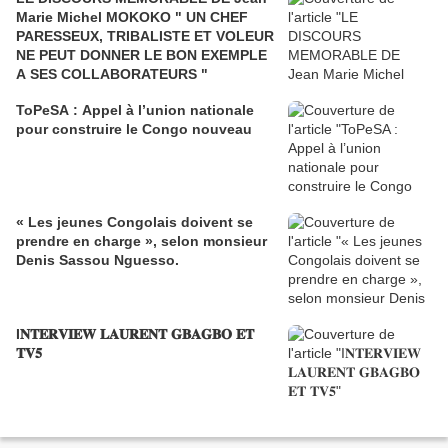
Marie Michel MOKOKO " UN CHEF
PARESSEUX, TRIBALISTE ET VOLEUR
NE PEUT DONNER LE BON EXEMPLE
A SES COLLABORATEURS "
ToPeSA : Appel à l’union nationale
pour construire le Congo nouveau
« Les jeunes Congolais doivent se
prendre en charge », selon monsieur
Denis Sassou Nguesso.
I𝐍𝐓𝐄𝐑𝐕𝐈𝐄𝐖 𝐋𝐀𝐔𝐑𝐄𝐍𝐓 𝐆𝐁𝐀𝐆𝐁𝐎 𝐄𝐓
𝐓𝐕𝟓