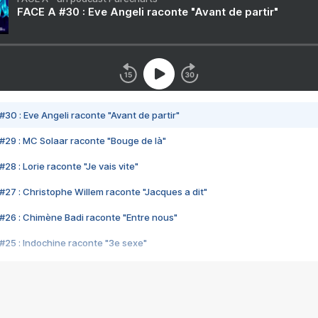
FACE A #30 : Eve Angeli raconte "Avant de partir"
#30 : Eve Angeli raconte "Avant de partir"
#29 : MC Solaar raconte "Bouge de là"
28 : Lorie raconte "Je vais vite"
#27 : Christophe Willem raconte "Jacques a dit"
#26 : Chimène Badi raconte "Entre nous"
#25 : Indochine raconte "3e sexe"
#24 : Zaho raconte "C'est chelou"
#23 : Patrick Bruel raconte "Au café des délices"