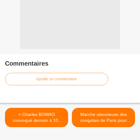
Commentaires
Ajouter un commentaire
< Charles BOWAO
Marche silencieuse des
convoqué demain à 10h
congolais de Paris pour
aux renseignements
dénoncer les massacres
généraux par le Colonel
dans la Région du Pool >
BAKALA