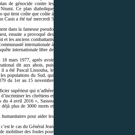
 plan de génocide contre les
 Ntumi. Ce plan diabolique
o qui tient coûte que coûte à
as Casis a été tué mercredi 5
ement dans la fameuse pseudo
uest, ensuite a provoqué des
mi et les anciens combattants
a communauté internationale à
quête internationale libre de
e 18 mars 1977, après avoir
ational dit aux abois, puis
l a été Pascal Lissouba, le
 les populations du Sud, qui
°379 du 1er au 15 novembre
icier supérieur qui n’adhère
d’incriminer les chrétiens et
es du 4 avril 2016 », Sassou
 déjà plus de 3000 morts et
 humanitaires pour aider les
, c’est le cas du Général Jean
de mobiliser des foules pour