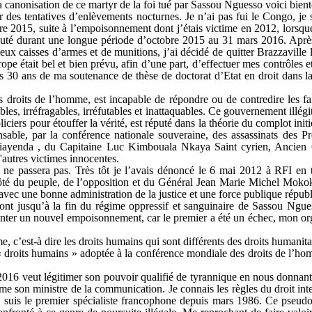
a canonisation de ce martyr de la foi tué par Sassou Nguesso voici bient
r des tentatives d’enlèvements nocturnes. Je n’ai pas fui le Congo, je
re 2015, suite à l’empoisonnement dont j’étais victime en 2012, lorsqu
uté durant une longue période d’octobre 2015 au 31 mars 2016. Après 
ux caisses d’armes et de munitions, j’ai décidé de quitter Brazzaville
e était bel et bien prévu, afin d’une part, d’effectuer mes contrôles e
es 30 ans de ma soutenance de thèse de doctorat d’Etat en droit dans la
s droits de l’homme, est incapable de répondre ou de contredire les fa
hables, irréfragables, irréfutables et inattaquables. Ce gouvernement illé
liciers pour étouffer la vérité, est réputé dans la théorie du complot in
nsable, par la conférence nationale souveraine, des assassinats des 
ayenda , du Capitaine Luc Kimbouala Nkaya Saint cyrien, Ancien 
utres victimes innocentes.
r ne passera pas. Très tôt je l’avais dénoncé le 6 mai 2012 à RFI en 
ôté du peuple, de l’opposition et du Général Jean Marie Michel Mokok
 avec une bonne administration de la justice et une force publique républ
teront jusqu’à la fin du régime oppressif et sanguinaire de Sassou Ngue
nter un nouvel empoisonnement, car le premier a été un échec, mon orga
e, c’est-à dire les droits humains qui sont différents des droits humanita
« droits humains » adoptée à la conférence mondiale des droits de l’h
l 2016 veut légitimer son pouvoir qualifié de tyrannique en nous donna
ême son ministre de la communication. Je connais les règles du droit inte
je suis le premier spécialiste francophone depuis mars 1986. Ce pseud