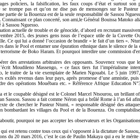
ges policiers, la falsification, les faux coups d’état et surtout son
 se trompe pas et qu’on ne dise pas de mensonges sur le Pasteur
ne partie de la Bouenza est de la seule responsabilité de Sassou Nguess
re. Connaissant ce plan concerté, son ami,le Général Bouissa Matoko ali
é à Sassou Nguesso.
ation actuelle de trouble et de génocide, d’abord en recrutant massiv
novembre 2015, des jeunes gens issus de l’espace utile de la Cuvette O
lle. Ce qui lui a donné l’occasion de brandir « le fait d’un tiers ». Ntu
aques dans le Pool et entamer une épuration ethnique dans le silence de l
au terrorisme de Boko Haram. Et pourquoi interdire une commission d'en
érer des arrestations arbitraires des opposants. Souvenez vous que l
écrit Moudileno Massengo, « ce faux tiers fut l’impérialisme intern
e traitre de la vie exemplaire de Marien Ngouabi. Le 5 juin 1997, i
les exilés revenus dans leur pays, après promesse d’une amnistie, puis
cadre des opérations Mouébara etc. » Référence Afrique Education N
et le coupable désigné est le Colonel Marcel Ntsourou, un brillant off
clan Sassou. Sassou a fait comme Néron qui a brûlé Rome à l’an 64 afin 
texte de chercher le Pasteur Ntumi, « responsable désigné des attaqu
n bombardant les villages du Pool et de la Bouenza. On comptabilise
boutir, pourquoi ne pas accepter les observateurs et les Organisations
on qui est retenu contre tous ceux qui s’opposent à la dictature de Sassou
ons du 20 mars 2016, c’est le cas de Paulin Makaya qui a eu le mérite 