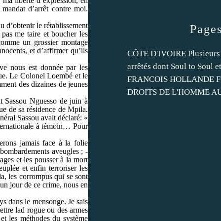
r ma liberté d’expression, en
 mandat d’arrêt contre moi.
du d’obtenir le rétablissement
Page
 pas me taire et boucher les
e comme un grossier montage
nocents, et d’affirmer qu’ils
CÔTE D'IVOIRE Plusieurs 
arrêtés dont Soul to Soul 
uve nous est donnée par les
que. Le Colonel Loembé et le
FRANCOIS HOLLANDE F
ment des dizaines de jeunes
DROITS DE L'HOMME AU
fait Sassou Nguesso de juin à
que de sa résidence de Mpila.
néral Sassou avait déclaré: «
internationale à témoin… Pour
rons jamais face à la folie
es bombardements aveugles ; -
ages et les pousser à la mort
uplée et enfin terroriser les
a, les corrompus qui se sont
un jour de ce crime, nous en
ays dans le mensonge. Je sais
mettre lad rogue ou des armes
e et les méthodes du système