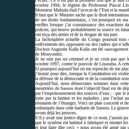
l’échec. Ce n’est pas la première fois que je suis c
octobre 1994, le régime du Professeur Pascal Lis
Monsieur Mabiala était l’avocat de l’Etat et le manda
Il faut que le Ministre sache que le droit internatio
de ses droits fondamentaux, c’est pourquoi en ma 
oreilles lorsque j’ai connaissance des exactions
policier, qui trouve probablement sa source en faisa
ont reçu des armes et de la drogue de ma part.
La fachosphère actuelle du Congo poursuit tous c
enlèvements des opposants ou des cadres qui n’adhè
Docteur Augustin Kalla Kalla ont été sauvagement
de Mouyondzi.
Je ne suis pas un criminel et je ne crois pas que l
octobre 1997, contre le pouvoir de Lissouba. A cette
Et pourquoi aujourd’hui on me reproche de me placer
j’insiste pour dire, lorsque la Constitution est vio
la défense de la démocratie et de la constitution nou
Aujourd’hui, nous démocrates sommes dans cette l
meurtrière de Sassou dont l’objectif final est de d
par l’empoisonnement des sources d’eau ; - par le ma
lente par la famine et les maladies ; par l’achat au
résistants de l’étranger. Voici un plan concerté e
embarqués dans cette barbarie de Sassou. Le gouver
avons déjà les preuves.
S’il y avait une justice digne de ce nom, j’aurais p
que le système est habitué à fabriquer et monter les
et leur faire dire ceci: « nous avons été armé par