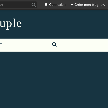
Connexion
+
Créer mon blog
euple
T