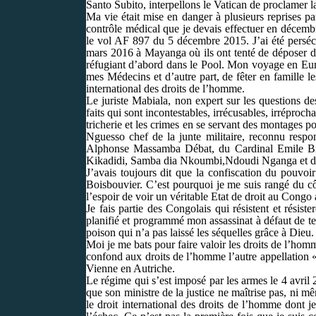
Santo Subito, interpellons le Vatican de proclamer l
Ma vie était mise en danger à plusieurs reprises pa
contrôle médical que je devais effectuer en décemb
le vol AF 897 du 5 décembre 2015. J’ai été perséc
mars 2016 à Mayanga où ils ont tenté de déposer de
réfugiant d’abord dans le Pool. Mon voyage en Europ
mes Médecins et d’autre part, de fêter en famille l
international des droits de l’homme.
Le juriste Mabiala, non expert sur les questions de
faits qui sont incontestables, irrécusables, irréproc
tricherie et les crimes en se servant des montages po
Nguesso chef de la junte militaire, reconnu respo
Alphonse Massamba Débat, du Cardinal Emile Bi
Kikadidi, Samba dia Nkoumbi,Ndoudi Nganga et d'a
J’avais toujours dit que la confiscation du pouvoi
Boisbouvier. C’est pourquoi je me suis rangé du c
l’espoir de voir un véritable Etat de droit au Congo
Je fais partie des Congolais qui résistent et résis
planifié et programmé mon assassinat à défaut de te
poison qui n’a pas laissé les séquelles grâce à Dieu.
Moi je me bats pour faire valoir les droits de l’homm
confond aux droits de l’homme l’autre appellation 
Vienne en Autriche.
Le régime qui s’est imposé par les armes le 4 avri
que son ministre de la justice ne maîtrise pas, ni m
le droit international des droits de l’homme dont 