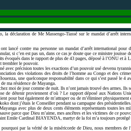
 la déclaration de Me Massengo-Tiassé sur le mandat d’arrêt internat
ont lancé contre ma personne un mandat d’arrêt international pour dé
anular, si c’en est pas un, dans ce cas je doute que ce ministre jouisse d
aits évoqués dans le rapport de plus de 43 pages, déposé à l’ONU et à L
t trembler le pouvoir.
é avec précision toutes les exactions d’un pouvoir usé devenu tyranniq
nciation des violations des droits de l’homme au Congo et des crimes
 Bouenza, une quelconque responsabilité dans ce qui s’est passé le 4 av
age de ma résidence de Mayanga.
 chez moi de jour comme de nuit. Ils n’ont jamais trouvé des armes. Ils 
e de détenir proviennent d’où ? Le rapport déposé aux Nations Unies 
aient pour but également de m’attraper ou de m’éliminer physiquement et
ko dont j’étais le Conseiller pendant sa campagne des présidentielles.
 Mayanga avec plus de deux cents éléments représentants toutes les mili
ie sauve parce que Dieu m’aime, mes ancêtres et les victimes de ce pouvoi
 Le Saint Emile Cardinal BIAYENDA, martyr de la foi m’a toujours protég
st pourquoi par la vérité de la miséricorde de Dieu, nous membres de 