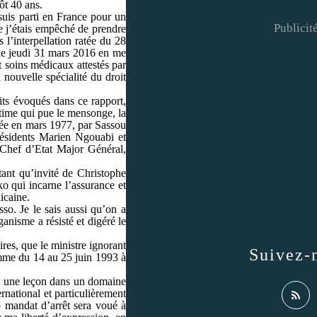
ôt 40 ans.
 suis parti en France pour un
Publicit
e j’étais empêché de prendre
l’interpellation ratée du 28
 le jeudi 31 mars 2016 en me
t soins médicaux attestés par
 nouvelle spécialité du droit
its évoqués dans ce rapport,
gitime qui pue le mensonge, la
itiée en mars 1977, par Sassou
Présidents Marien Ngouabi et
Chef d’Etat Major Général,
tant qu’invité de Christophe
o qui incarne l’assurance et
icaine.
sso. Je le sais aussi qu’on a
nisme a résisté et digéré le
ires, que le ministre ignorant
Suivez-
omme du 14 au 25 juin 1993 à
nt une leçon dans un domaine
rnational et particulièrement
o mandat d’arrêt sera voué à