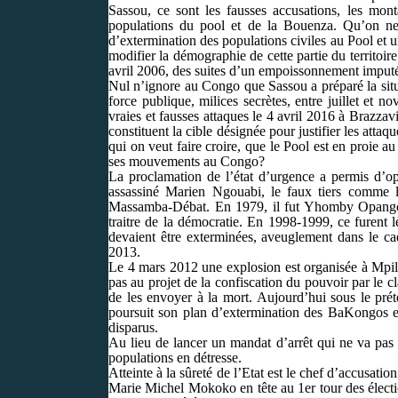
Sassou, ce sont les fausses accusations, les monta
populations du pool et de la Bouenza. Qu’on ne
d’extermination des populations civiles au Pool et u
modifier la démographie de cette partie du territoi
avril 2006, des suites d’un empoissonnement imput
Nul n’ignore au Congo que Sassou a préparé la situ
force publique, milices secrètes, entre juillet et 
vraies et fausses attaques le 4 avril 2016 à Brazzavi
constituent la cible désignée pour justifier les att
qui on veut faire croire, que le Pool est en proie 
ses mouvements au Congo?
La proclamation de l’état d’urgence a permis d’op
assassiné Marien Ngouabi, le faux tiers comme l’
Massamba-Débat. En 1979, il fut Yhomby Opango, l
traitre de la démocratie. En 1998-1999, ce furent 
devaient être exterminées, aveuglement dans le 
2013.
Le 4 mars 2012 une explosion est organisée à Mpila 
pas au projet de la confiscation du pouvoir par le 
de les envoyer à la mort. Aujourd’hui sous le pré
poursuit son plan d’extermination des BaKongos e
disparus.
Au lieu de lancer un mandat d’arrêt qui ne va pas a
populations en détresse.
Atteinte à la sûreté de l’Etat est le chef d’accusati
Marie Michel Mokoko en tête au 1er tour des électi