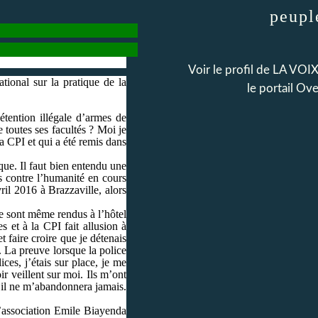
peupl
Voir le profil de
LA VOI
ional sur la pratique de la
le portail Ov
tention illégale d’armes de
e toutes ses facultés ? Moi je
a CPI et qui a été remis dans
ue. Il faut bien entendu une
 contre l’humanité en cours
ril 2016 à Brazzaville, alors
se sont même rendus à l’hôtel
et à la CPI fait allusion à
 faire croire que je détenais
 La preuve lorsque la police
ces, j’étais sur place, je me
r veillent sur moi. Ils m’ont
é il ne m’abandonnera jamais.
l’association Emile Biayenda