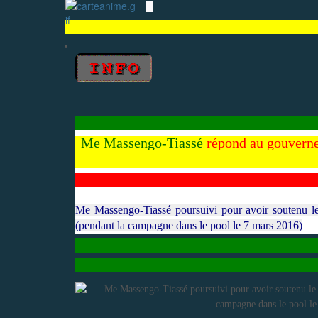
Me Massengo-Tiassé
répond au gouverneme
M
e Massengo-Tiassé poursuivi pour avoir soutenu le
(pendant la campagne dans le pool le 7 mars 2016)