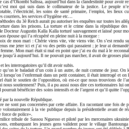
 le cas d’Okombi Salissa, aujourd’hui dans la clandestinité pour avoir 
’est moi qui suis dans le collimateur de la justice. Le peuple n’e
ble, l’électricité, les soins de santé primaire, l’emploi, les lieux c
es courriers, les services d’hygiène etc…
méthodes du 3è Reich aurait pu autoriser les enquêtes sur toutes les allé
torture dans les prisons. La torture et le crime dans la république de
i le Docteur Augustin Kalla Kalla torturé sauvagement et laissé pour mo
 son épouse qui l’a récupéré en pleine nuit à la morgue :
voix de mon mari : Chérie viens vite, vite viens vite. On s’est rendu su
us me jeter ici et j’ai vu des petits qui passaient ; je leur ai demand
femme. Mon mari était si mal en point que j’ai eu du mal à le reconnaît
e jusqu’à aujourd’hui. Il ne pouvait pas marcher, il avait de grosses plai
 les interrogatoires qu’il dit avoir subis.
ire qu’on le baladait d’un coin à un autre, de nuit comme de jour. On l
 lorsqu’on l’enfermait dans un petit container, il était interrogé et on 
 était le soutien de l’opposition, où est-ce que nous trouvions de l’a
ui nous soutiennent? Puis, il a pu aussi nous dire ces tortionnaires lui 
 pourrait bénéficier des soins intensifs et de l’argent et qu’il quitte l’
ré par la nouvelle République.
re ne sont pas concernées par cette affaire. En racontant une fois de p
 volontairement à la vie publique depuis la présidentielle avant de ré
e force de police».
ilice tribale de Sassou Nguesso et piloté par les mercenaires ukraini
isons, embarquant les jeunes gens valident pour le village Bantounga 
é des suites de la torture. Un grand nombre de jeunes ont été déférés à B