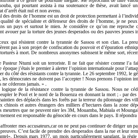
onfronté à ce genre de poursuite illégale. Me reprochant de faire valoi
souba, qui pourtant assista à ma soutenance de thèse, avait lancé un
t d’arrêt était nul et non avenu.
nal des droits de l’homme est un droit de protection permettant à l’indivi
qualité de spécialiste et défenseur des droits de l’homme, je ne peux
 dans un pays et surtout le mien. Je considère ce qu’on me reproch
nt avouer par la torture des jeunes desperados ou des pauvres jeunes in
eux qui résistent contre la tyrannie de Sassou et son clan. La pre
rent pas à son projet de confiscation du pouvoir et d’épuration ethni
 torturés à mort. De nombreux anonymes subissent le même sort, récem
e Pasteur Ntumi soit un terroriste. Il ne fait que résister comme l’a 
 époque j’étais le premier à alerter l’opinion internationale pour l’atta
 du côté des résistants contre la tyrannie. Le 26 septembre 1992, le gé
lée, les démocrates ne doivent pas l’accepter ! Nous prenons l’opinion 
s ne céderons jamais. » .
ogique de la résistance contre la tyrannie de Sassou. Nous ne céde
épeupler le Pool et le nord de la Bouenza en donnant la mort ; - par d
intien des déplacés dans les forêts par la terreur du pilonnage des vill
x chinois et autres étrangers des milliers d’hectares dans la zone dépe
t des meurtres que ne peuvent nier les 3M, Mouamba, Mabiala et Moungal
nement est responsable du génocide en cours dans le pays. Il répondra 
u affronter mes accusateurs,car on ne peut pas continuer de diriger un p
 preuves. C’est facile de prendre des desperados dans la rue et leur re
 untel». Depuis mars 1977, un mois particulièrement sanglant, la règl