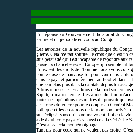
En réponse au Gouvernement dictatorial du Congo,
torture et du génocide en cours au Congo
Les autorités de la nouvelle république du Congo 
guerre. Cela me fait sourire. Je crois que c’est un c
suis persuadé qu’il est incapable de répondre aux f
plusieurs chancelleries en Europe, qui semble t-il fai
En expert des droits de l’homme nous avons consign
bonne dose de mauvaise foi pour voir dans la déno
dans le pays et particulièrement au Pool et dans la
que je n’étais plus dans la capitale depuis le sacc
A trois reprises les escadrons de la mort sont venus
Saphir, à ma recherche. Les armes dont on m’accus
toutes ces opérations des milices du pouvoir qui av
des armes de guerre pour le compte du Général Moko
politique et les escadrons de la mort sont arrivés à
suis éclipsé, sans qu’ils ne me voient. J’ai eu la v
aidé à quitter le pays, c’est aussi cela la vérité.
C’est aussi cela mon témoignage.
Tant pis pour ceux qui ne veulent pas croire. C’e