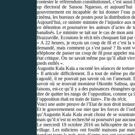
contester le référendum constitutionnel, c’est aussi
up électoral de Sassou Nguesso, et aujourd’hui c
gouvernement est incapable de lui donner l’eau pota
cinéma, les bureaux de postes pour la distribution d
Aujourd’hui, ce sinistre ministre de l’injustice aux 
en détention et poursuivre les auteurs d’actes de 
banalisés. Le ministre se tait sur le cas de mon am
Brazzaville. Ecoutons le récit très choquant fait par
« A 22 heures, je reçois un coup de fil et c’est la 
demandé, mais comment ça s’est passé ? Ils sont ven
téléphone de passer un coup de fil pour appeler ma 
état critique. On ne savait même pas qu’il allait vivr
pieds enflés ».
Augustin Kala Kala a raconté les séances de torture et
« Il articule difficilement. Il a tout de même pu d
cagoulé, il ne pouvait pas savoir où on l’amenait. Et
savoir où se trouvait monsieur Okombi Salissa, quel
faisons, est-ce qu’il y a des puissances étrangères q
dire de quitter les rangs de l’opposition, comme ça il
l’opposition était en train de faire». Fin du récit.
Voici une autre preuve de l’Etat de non droit instau
Et le gouvernement ose nier que les forces de l’ord
qu’Augustin Kala Kala avait choisi de se soustraire
mais qu’il n’est ni recherché ni poursuivi par aucun
Le mercredi 19 octobre 2016 un hélicoptère de la m
village. Les miliciens ont fouillé maisons par ma
pendant toute la nuit, trois d’entre eux ont succomb