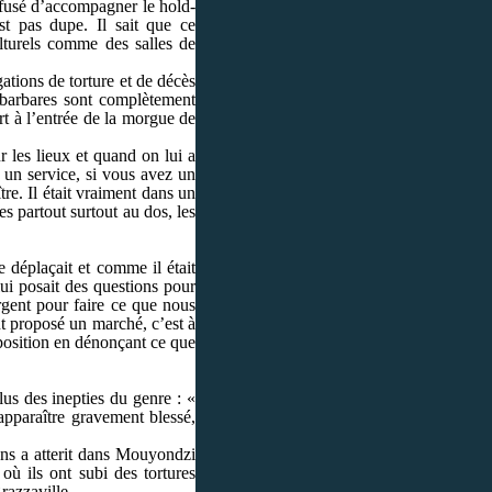
refusé d’accompagner le hold-
st pas dupe. Il sait que ce
ulturels comme des salles de
gations de torture et de décès
s barbares sont complètement
rt à l’entrée de la morgue de
r les lieux et quand on lui a
é un service, si vous avez un
re. Il était vraiment dans un
es partout surtout au dos, les
e déplaçait et comme il était
lui posait des questions pour
rgent pour faire ce que nous
ont proposé un marché, c’est à
opposition en dénonçant ce que
lus des inepties du genre : «
apparaître gravement blessé,
ens a atterit dans Mouyondzi
où ils ont subi des tortures
razzaville.