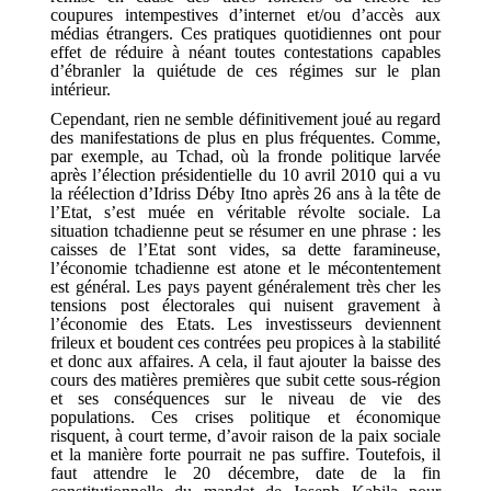
coupures intempestives d’internet et/ou d’accès aux
médias étrangers. Ces pratiques quotidiennes ont pour
effet de réduire à néant toutes contestations capables
d’ébranler la quiétude de ces régimes sur le plan
intérieur.
Cependant, rien ne semble définitivement joué au regard
des manifestations de plus en plus fréquentes. Comme,
par exemple, au Tchad, où la fronde politique larvée
après l’élection présidentielle du 10 avril 2010 qui a vu
la réélection d’Idriss Déby Itno après 26 ans à la tête de
l’Etat, s’est muée en véritable révolte sociale. La
situation tchadienne peut se résumer en une phrase : les
caisses de l’Etat sont vides, sa dette faramineuse,
l’économie tchadienne est atone et le mécontentement
est général. Les pays payent généralement très cher les
tensions post électorales qui nuisent gravement à
l’économie des Etats. Les investisseurs deviennent
frileux et boudent ces contrées peu propices à la stabilité
et donc aux affaires. A cela, il faut ajouter la baisse des
cours des matières premières que subit cette sous-région
et ses conséquences sur le niveau de vie des
populations. Ces crises politique et économique
risquent, à court terme, d’avoir raison de la paix sociale
et la manière forte pourrait ne pas suffire. Toutefois, il
faut attendre le 20 décembre, date de la fin