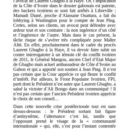
l’avocat de Laurent Gbagbo à la Haye. Or, l’implication
de la Côte d’Ivoire dans le dossier gabonais est patente,
des hackers ivoiriens se sont fait arrêtés à Libreville ;
Mamadi Diané, proche d’Alassane Ouattara, a fait du
lobbying à Washington pour le compte de Jean Ping.
Certes, selon ses clients, un avocat peut défendre avec
ardeur tout et son contraire : la non ingérence d’un côté
et l’ingérence de l’autre. Mais dans le cas présent, la
tâche risque de s’avérer très compliquée pour Maître
Altit. En effet, prochainement dans le cadre du procès
Laurent Gbagbo à la Haye, il va devoir faire subir un
contre interrogatoire à un témoin clé du conflit ivoirien
de 2011, le Général Mangou, ancien Chef d’Etat Major
de Gbagbo mais actuel ambassadeur de Côte d’Ivoire au
Gabon et qui a apporté son soutien à Jean Ping. Il n’est
pas certain que la Cour apprécie ce qui fleure le conflit
d’intérêt. Par ailleurs, le Front Populaire Ivoirien, FPI,
parti dont le Président n’est autre que Laurent Gbagbo, a
salué la victoire d’Ali Bongo dans un communiqué ! Il
n’est pas certain que l’ancien Président ivoirien apprécie
le choix de son conseil…
Dans cette nouvelle crise postélectorale tout est sans
dessus-dessous : le Président sortant fait figure
d’antisystème, l’alternance c’est lui, tandis que
l’opposant prend le visage de la « communauté
internationale » qui, elle, s’est pour l’instant contentée