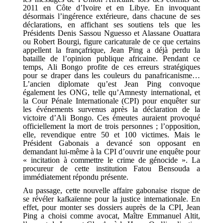
2011 en Côte d’Ivoire et en Libye. En invoquant
désormais l’ingérence extérieure, dans chacune de ses
déclarations, en affichant ses soutiens tels que les
Présidents Denis Sassou Nguesso et Alassane Ouattara
ou Robert Bourgi, figure caricaturale de ce que certains
appellent la françafrique, Jean Ping a déjà perdu la
bataille de l’opinion publique africaine. Pendant ce
temps, Ali Bongo profite de ces erreurs stratégiques
pour se draper dans les couleurs du panafricanisme…
L’ancien diplomate qu’est Jean Ping convoque
également les ONG, telle qu’Amnesty international, et
la Cour Pénale Internationale (CPI) pour enquêter sur
les événements survenus après la déclaration de la
victoire d’Ali Bongo. Ces émeutes auraient provoqué
officiellement la mort de trois personnes ; l’opposition,
elle, revendique entre 50 et 100 victimes. Mais le
Président Gabonais a devancé son opposant en
demandant lui-même à la CPI d’ouvrir une enquête pour
« incitation à commettre le crime de génocide ». La
procureur de cette institution Fatou Bensouda a
immédiatement répondu présente.
Au passage, cette nouvelle affaire gabonaise risque de
se révéler kafkaïenne pour la justice internationale. En
effet, pour monter ses dossiers auprès de la CPI, Jean
Ping a choisi comme avocat, Maître Emmanuel Altit,