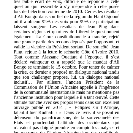
très faible écart de voix, difficile de répondre à cette
question qui ressemble à s’y méprendre à celle posée
lors de l’élection ivoirienne de 2010. Certes les résultats
d’Ali Bongo dans son fief de la région du Haut Ogooué
où il a obtenu 95% des voix pour 99% de participation
laissent songeur. Les résultats de Jean Ping dans
certaines régions et quartiers de Libreville questionnent
également. La Cour constitutionnelle a tranché, rejeté
une grande partie des recours déposés par l’opposant, et
validé la victoire du Président sortant. De son côté, Jean
Ping, rejoue à la lettre le scénario Côte d’Ivoire 2010.
Tout comme Alassane Ouattara à l’époque, il s’est
déclaré vainqueur et a rappelé que le mandat d’Ali
Bongo se terminait le 15 octobre. Pour tenter de calmer
la crise, ce dernier a proposé un dialogue national tandis
que son challenger propose, lui, un dialogue national
inclusif… Par ailleurs, l’ancien Président de la
Commission de l’Union Africaine appelle à l’ingérence
de la communauté internationale mais ne mentionne pas
l’ancienne institution pour laquelle il a tant œuvré. Cette
attitude tranche avec ses propos tenus dans son excellent
ouvrage publié en 2014 ; « Eclipses sur l’Afrique,
fallait-il tuer Kadhafi ? ». Dans ce livre, il se posait en
défenseur du panafricanisme, de la souveraineté des
Etats et pourfendait l’attitude des occidentaux qui
n’avaient pas daigné prendre en compte les analyses et
les messages de l’Union Africaine lors des conflits de