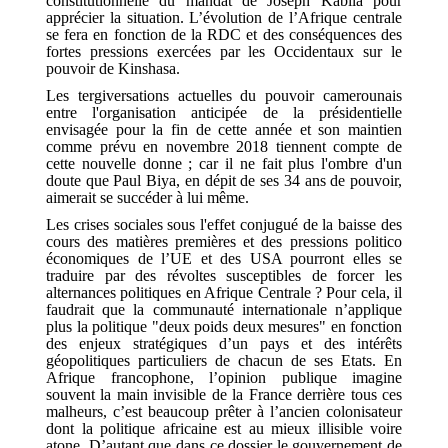
constitutionnelle du mandat de Joseph Kabila pour
apprécier la situation. L’évolution de l’Afrique centrale
se fera en fonction de la RDC et des conséquences des
fortes pressions exercées par les Occidentaux sur le
pouvoir de Kinshasa.
Les tergiversations actuelles du pouvoir camerounais
entre l'organisation anticipée de la présidentielle
envisagée pour la fin de cette année et son maintien
comme prévu en novembre 2018 tiennent compte de
cette nouvelle donne ; car il ne fait plus l'ombre d'un
doute que Paul Biya, en dépit de ses 34 ans de pouvoir,
aimerait se succéder à lui même.
Les crises sociales sous l'effet conjugué de la baisse des
cours des matières premières et des pressions politico
économiques de l’UE et des USA pourront elles se
traduire par des révoltes susceptibles de forcer les
alternances politiques en Afrique Centrale ? Pour cela, il
faudrait que la communauté internationale n’applique
plus la politique "deux poids deux mesures" en fonction
des enjeux stratégiques d’un pays et des intérêts
géopolitiques particuliers de chacun de ses Etats. En
Afrique francophone, l’opinion publique imagine
souvent la main invisible de la France derrière tous ces
malheurs, c’est beaucoup prêter à l’ancien colonisateur
dont la politique africaine est au mieux illisible voire
atone. D’autant que dans ce dossier le gouvernement de