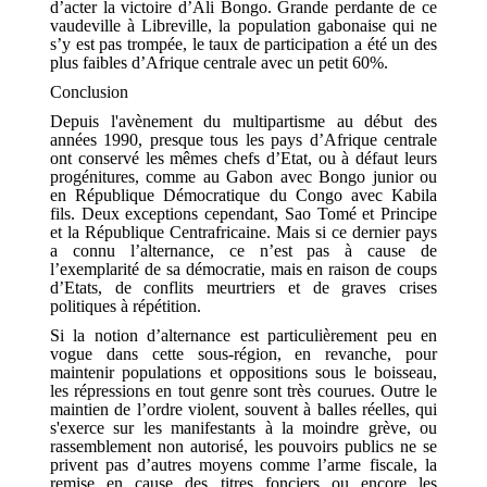
d’acter la victoire d’Ali Bongo. Grande perdante de ce
vaudeville à Libreville, la population gabonaise qui ne
s’y est pas trompée, le taux de participation a été un des
plus faibles d’Afrique centrale avec un petit 60%.
Conclusion
Depuis l'avènement du multipartisme au début des
années 1990, presque tous les pays d’Afrique centrale
ont conservé les mêmes chefs d’Etat, ou à défaut leurs
progénitures, comme au Gabon avec Bongo junior ou
en République Démocratique du Congo avec Kabila
fils. Deux exceptions cependant, Sao Tomé et Principe
et la République Centrafricaine. Mais si ce dernier pays
a connu l’alternance, ce n’est pas à cause de
l’exemplarité de sa démocratie, mais en raison de coups
d’Etats, de conflits meurtriers et de graves crises
politiques à répétition.
Si la notion d’alternance est particulièrement peu en
vogue dans cette sous-région, en revanche, pour
maintenir populations et oppositions sous le boisseau,
les répressions en tout genre sont très courues. Outre le
maintien de l’ordre violent, souvent à balles réelles, qui
s'exerce sur les manifestants à la moindre grève, ou
rassemblement non autorisé, les pouvoirs publics ne se
privent pas d’autres moyens comme l’arme fiscale, la
remise en cause des titres fonciers ou encore les