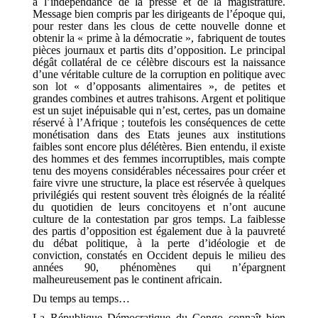
à l’indépendance de la presse et de la magistrature.
Message bien compris par les dirigeants de l’époque qui,
pour rester dans les clous de cette nouvelle donne et
obtenir la « prime à la démocratie », fabriquent de toutes
pièces journaux et partis dits d’opposition. Le principal
dégât collatéral de ce célèbre discours est la naissance
d’une véritable culture de la corruption en politique avec
son lot « d’opposants alimentaires », de petites et
grandes combines et autres trahisons. Argent et politique
est un sujet inépuisable qui n’est, certes, pas un domaine
réservé à l’Afrique ; toutefois les conséquences de cette
monétisation dans des Etats jeunes aux institutions
faibles sont encore plus délétères. Bien entendu, il existe
des hommes et des femmes incorruptibles, mais compte
tenu des moyens considérables nécessaires pour créer et
faire vivre une structure, la place est réservée à quelques
privilégiés qui restent souvent très éloignés de la réalité
du quotidien de leurs concitoyens et n’ont aucune
culture de la contestation par gros temps. La faiblesse
des partis d’opposition est également due à la pauvreté
du débat politique, à la perte d’idéologie et de
conviction, constatés en Occident depuis le milieu des
années 90, phénomènes qui n’épargnent
malheureusement pas le continent africain.
Du temps au temps…
La République Démocratique du Congo connaît bien