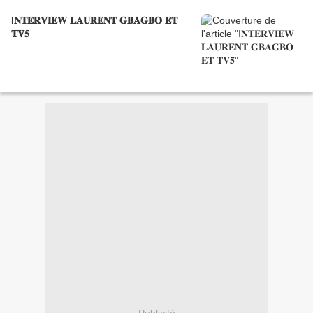
I𝐍𝐓𝐄𝐑𝐕𝐈𝐄𝐖 𝐋𝐀𝐔𝐑𝐄𝐍𝐓 𝐆𝐁𝐀𝐆𝐁𝐎 𝐄𝐓
𝐓𝐕𝟓
Publicité