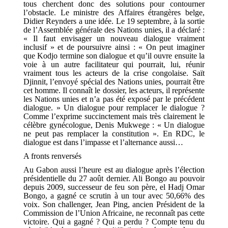
tous cherchent donc des solutions pour contourner
l’obstacle. Le ministre des Affaires étrangères belge,
Didier Reynders a une idée. Le 19 septembre, à la sortie
de l’Assemblée générale des Nations unies, il a déclaré :
« Il faut envisager un nouveau dialogue vraiment
inclusif » et de poursuivre ainsi : « On peut imaginer
que Kodjo termine son dialogue et qu’il ouvre ensuite la
voie à un autre facilitateur qui pourrait, lui, réunir
vraiment tous les acteurs de la crise congolaise. Saït
Djinnit, l’envoyé spécial des Nations unies, pourrait être
cet homme. Il connaît le dossier, les acteurs, il représente
les Nations unies et n’a pas été exposé par le précédent
dialogue. » Un dialogue pour remplacer le dialogue ?
Comme l’exprime succinctement mais très clairement le
célèbre gynécologue, Denis Mukwege : « Un dialogue
ne peut pas remplacer la constitution ». En RDC, le
dialogue est dans l’impasse et l’alternance aussi…
A fronts renversés
Au Gabon aussi l’heure est au dialogue après l’élection
présidentielle du 27 août dernier. Ali Bongo au pouvoir
depuis 2009, successeur de feu son père, el Hadj Omar
Bongo, a gagné ce scrutin à un tour avec 50,66% des
voix. Son challenger, Jean Ping, ancien Président de la
Commission de l’Union Africaine, ne reconnaît pas cette
victoire. Qui a gagné ? Qui a perdu ? Compte tenu du