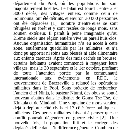
département du Pool, où les populations lui sont
majoritairement hostiles. Le bilan est lourd : entre 2 et
3000 décès, des villages entiers, comme celui de
Soumouna, ont été détruits, et environ 30 000 personnes
ont été déplacées [1], nombre d’entre-elles se sont
réfugiées en forêt et y sont restées de longs mois, sans
soutien extérieur. Il paraît à peine imaginable qu’au
21ème siècle une région entière vive un pareil huis-clos.
Aucune organisation humanitaire n’a eu accès à cette
zone, entièrement quadrillée par les militaires, et n’a
donc pu apporter ni soins aux blessés ni aide alimentaire
aux enfants carencés. Après des mois cachés en brousse,
certains habitants avaient commencé à regagner leurs
villages, mais le 30 septembre et le 1er octobre, profitant
de toute l’attention portée par la communauté
internationale aux événements en RDC, le
gouvernement de Brazzaville a relancé les opérations
militaires dans le Pool. Sous prétexte de rechercher,
l’ancien chef Ninja, le pasteur Ntumi, des obus se sont à
nouveau abattus dans le district de Goma Tse Tsé, de
Kinkala et de Mindouli. Une vingtaine de morts seraient
déjà à déplorer côté civils et 17 côté force publique et
miliciens. Ces pertes militaires laissent à penser que ce
conflit pourrait dégénérer en guerre civile [2]. Une
nouvelle fois, la population fuit et le cortège des
déplacés défile dans l’indifférence générale. Combien de