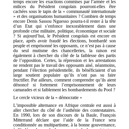
temps encore les exactions commises par l’armée et les
milices du Président congolais pourront-elles être
cachées sous le tapis de la « communauté internationale
» et des organisations humanitaires ? Combien de temps
encore Denis Sassou Nguesso pourra-t-il rester à la tête
d’un Etat qui s’enfonce inexorablement dans une
profonde crise militaire, politique, économique et sociale
? Si aujourd’hui, le Président congolais est encore en
place, après avoir fraudé les élections, bombardé son
peuple et emprisonné les opposants, ce n’est pas à cause
du seul mutisme des chancelleries, la raison est
également à chercher du côté de la faiblesse des partis
de l’opposition. Certes, la répression et les arrestations
ne rendent pas le travail des opposants aisé, néanmoins,
pendant l’élection présidentielle, ils bénéficiaient d’un
large soutient populaire qu’ils n’ont pas su faire
fructifier. Par ailleurs, comment comprendre qu’ils aient
dénoncé si fortement l’emprisonnement de leurs
camarades et si faiblement les bombardements du Pool ?
Le cercle vicieux de la « démocratie »
L’impossible alternance en Afrique centrale est aussi à
aller chercher du côté de l’asthénie des contestataires.
En 1990, lors de son discours de la Baule, François
Mitterrand déclare que l’aide de la France sera
conditionnée au multipartisme, à la bonne gouvernance,