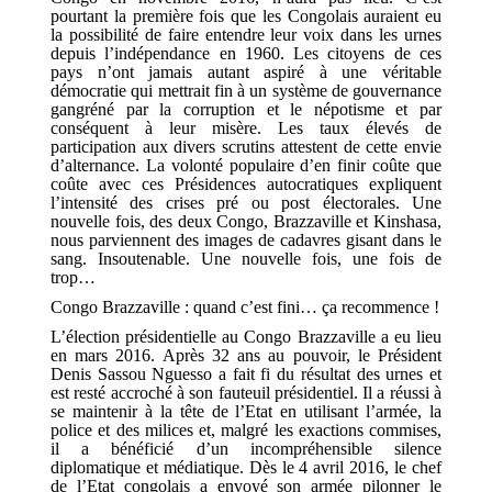
pourtant la première fois que les Congolais auraient eu
la possibilité de faire entendre leur voix dans les urnes
depuis l’indépendance en 1960. Les citoyens de ces
pays n’ont jamais autant aspiré à une véritable
démocratie qui mettrait fin à un système de gouvernance
gangréné par la corruption et le népotisme et par
conséquent à leur misère. Les taux élevés de
participation aux divers scrutins attestent de cette envie
d’alternance. La volonté populaire d’en finir coûte que
coûte avec ces Présidences autocratiques expliquent
l’intensité des crises pré ou post électorales. Une
nouvelle fois, des deux Congo, Brazzaville et Kinshasa,
nous parviennent des images de cadavres gisant dans le
sang. Insoutenable. Une nouvelle fois, une fois de
trop…
Congo Brazzaville : quand c’est fini… ça recommence !
L’élection présidentielle au Congo Brazzaville a eu lieu
en mars 2016. Après 32 ans au pouvoir, le Président
Denis Sassou Nguesso a fait fi du résultat des urnes et
est resté accroché à son fauteuil présidentiel. Il a réussi à
se maintenir à la tête de l’Etat en utilisant l’armée, la
police et des milices et, malgré les exactions commises,
il a bénéficié d’un incompréhensible silence
diplomatique et médiatique. Dès le 4 avril 2016, le chef
de l’Etat congolais a envoyé son armée pilonner le