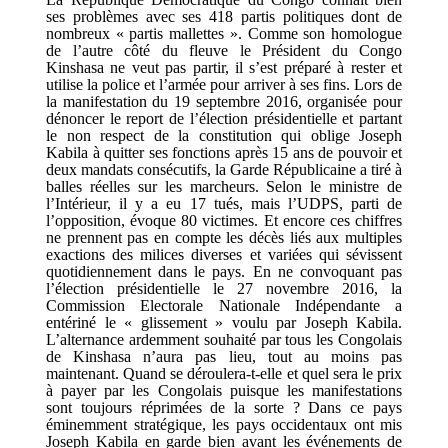
ses problèmes avec ses 418 partis politiques dont de
nombreux « partis mallettes ». Comme son homologue
de l’autre côté du fleuve le Président du Congo
Kinshasa ne veut pas partir, il s’est préparé à rester et
utilise la police et l’armée pour arriver à ses fins. Lors de
la manifestation du 19 septembre 2016, organisée pour
dénoncer le report de l’élection présidentielle et partant
le non respect de la constitution qui oblige Joseph
Kabila à quitter ses fonctions après 15 ans de pouvoir et
deux mandats consécutifs, la Garde Républicaine a tiré à
balles réelles sur les marcheurs. Selon le ministre de
l’Intérieur, il y a eu 17 tués, mais l’UDPS, parti de
l’opposition, évoque 80 victimes. Et encore ces chiffres
ne prennent pas en compte les décès liés aux multiples
exactions des milices diverses et variées qui sévissent
quotidiennement dans le pays. En ne convoquant pas
l’élection présidentielle le 27 novembre 2016, la
Commission Electorale Nationale Indépendante a
entériné le « glissement » voulu par Joseph Kabila.
L’alternance ardemment souhaité par tous les Congolais
de Kinshasa n’aura pas lieu, tout au moins pas
maintenant. Quand se déroulera-t-elle et quel sera le prix
à payer par les Congolais puisque les manifestations
sont toujours réprimées de la sorte ? Dans ce pays
éminemment stratégique, les pays occidentaux ont mis
Joseph Kabila en garde bien avant les événements de