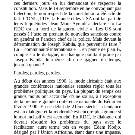
ces derniers jours en lui demandant de respecter la
constitution. Mais le 19 septembre en ne convoquant pas
l’élection, le non respect de la constitution a été acté de
fait. L’ONU, l’UE, la France et les USA ont fait part de
leurs inquiétudes. Jean Marc Ayrault a déclaré : « La
RDC est au bord de la guerre civile ». Les US sont
passés à l’acte en prenant de nouvelles sanctions contre
un général et l’ancien chef de la police. Mais devant la
détermination de Joseph Kabila, que peuvent-ils faire ?
La « communauté internationale », en panne de plan B,
compte sur le dialogue, un dialogue pourtant prôné par
Joseph Kabila lui-même afin de gagner du temps,
jusqu’à quand ?…
Paroles, paroles, paroles…
Au début des années 1990, la mode africaine était aux
grandes conférences nationales sensées régler tous les
problèmes politiques du pays. La plupart du temps ces
grands raouts ont accouché d’une souris, à l’exception
de la première grande conférence nationale du Bénin en
février 1990. En ce début de 21ème siècle, la tendance
est au dialogue et la modernité est encore plus grande si
le mot inclusif y est accroché. En RDC, le dialogue qui
devrait résoudre les problèmes du pays avec le
facilitateur, autre terme très en vogue, Edem Kodjo,
désigné par l’Union Africaine, étant dans une impasse,