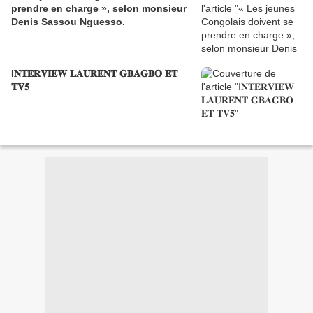
prendre en charge », selon monsieur
Denis Sassou Nguesso.
I𝐍𝐓𝐄𝐑𝐕𝐈𝐄𝐖 𝐋𝐀𝐔𝐑𝐄𝐍𝐓 𝐆𝐁𝐀𝐆𝐁𝐎 𝐄𝐓
𝐓𝐕𝟓