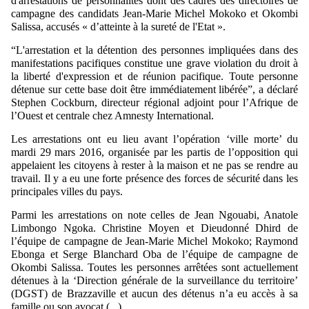
d'arrestations de personnalités dont des cadres des directoires de
campagne des candidats Jean-Marie Michel Mokoko et Okombi
Salissa, accusés « d’atteinte à la sureté de l'Etat ».
“L'arrestation et la détention des personnes impliquées dans des
manifestations pacifiques constitue une grave violation du droit à
la liberté d'expression et de réunion pacifique. Toute personne
détenue sur cette base doit être immédiatement libérée”, a déclaré
Stephen Cockburn, directeur régional adjoint pour l’Afrique de
l’Ouest et centrale chez Amnesty International.
Les arrestations ont eu lieu avant l’opération ‘ville morte’ du
mardi 29 mars 2016, organisée par les partis de l’opposition qui
appelaient les citoyens à rester à la maison et ne pas se rendre au
travail. Il y a eu une forte présence des forces de sécurité dans les
principales villes du pays.
Parmi les arrestations on note celles de Jean Ngouabi, Anatole
Limbongo Ngoka. Christine Moyen et Dieudonné Dhird de
l’équipe de campagne de Jean-Marie Michel Mokoko; Raymond
Ebonga et Serge Blanchard Oba de l’équipe de campagne de
Okombi Salissa. Toutes les personnes arrêtées sont actuellement
détenues à la ‘Direction générale de la surveillance du territoire’
(DGST) de Brazzaville et aucun des détenus n’a eu accès à sa
famille ou son avocat (...)