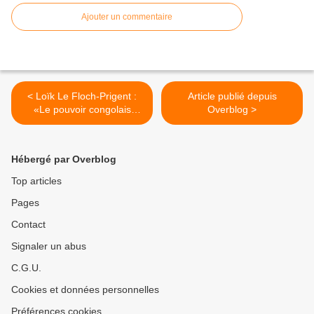
Ajouter un commentaire
< Loïk Le Floch-Prigent :
Article publié depuis
«Le pouvoir congolais
Overblog >
s’enrichit alors que le
peuple crève de faim»
Hébergé par Overblog
Top articles
Pages
Contact
Signaler un abus
C.G.U.
Cookies et données personnelles
Préférences cookies