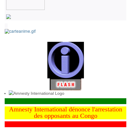
Amnesty International dénonce l'arrestation
des opposants au Congo