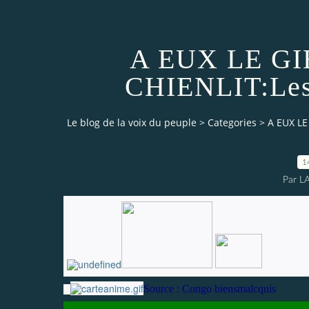
A EUX LE GI
CHIENLIT:Les 
Le blog de la voix du peuple
>
Categories
>
A EUX LE
1
Par L
Source : Congo biensmalcquis