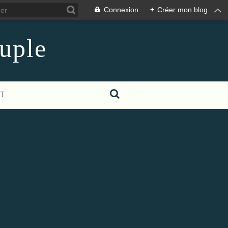
Connexion
+
Créer mon blog
euple
T