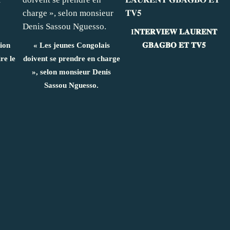
I𝐍𝐓𝐄𝐑𝐕𝐈𝐄𝐖 𝐋𝐀𝐔𝐑𝐄𝐍𝐓
ion
« Les jeunes Congolais
𝐆𝐁𝐀𝐆𝐁𝐎 𝐄𝐓 𝐓𝐕𝟓
re le
doivent se prendre en charge
», selon monsieur Denis
Sassou Nguesso.