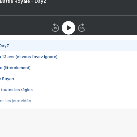
 Battle Royale - DayZ
 DayZ
 a 13 ans (et vous l'avez ignoré)
e (littéralement)
im Rayan
 toutes les règles
s les jeux vidéo
us choquant de Rockstar ? - Le scandale BULLY
e plus moche de Steam
du RÊVE tourne au CAUCHEMAR