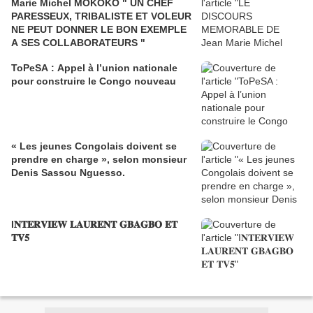
Marie Michel MOKOKO " UN CHEF
PARESSEUX, TRIBALISTE ET VOLEUR
NE PEUT DONNER LE BON EXEMPLE
A SES COLLABORATEURS "
ToPeSA : Appel à l’union nationale
pour construire le Congo nouveau
« Les jeunes Congolais doivent se
prendre en charge », selon monsieur
Denis Sassou Nguesso.
I𝐍𝐓𝐄𝐑𝐕𝐈𝐄𝐖 𝐋𝐀𝐔𝐑𝐄𝐍𝐓 𝐆𝐁𝐀𝐆𝐁𝐎 𝐄𝐓
𝐓𝐕𝟓