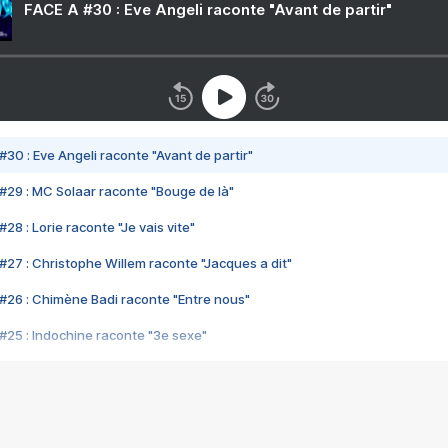
FACE A #30 : Eve Angeli raconte "Avant de partir"
#30 : Eve Angeli raconte "Avant de partir"
#29 : MC Solaar raconte "Bouge de là"
28 : Lorie raconte "Je vais vite"
#27 : Christophe Willem raconte "Jacques a dit"
#26 : Chimène Badi raconte "Entre nous"
#25 : Indochine raconte "3e sexe"
#24 : Zaho raconte "C'est chelou"
#23 : Patrick Bruel raconte "Au café des délices"
#22 : Kyo raconte "Le chemin"