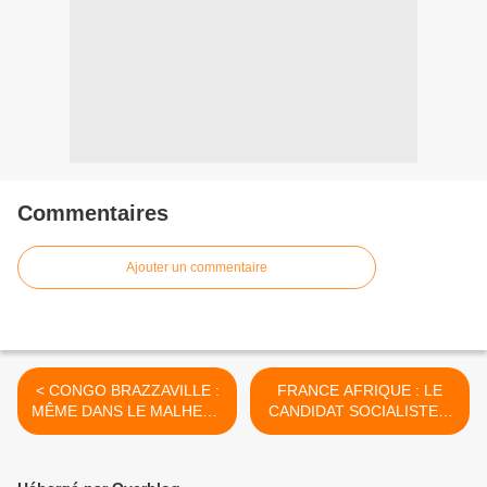
Commentaires
Ajouter un commentaire
< CONGO BRAZZAVILLE :
FRANCE AFRIQUE : LE
MÊME DANS LE MALHEUR
CANDIDAT SOCIALISTE A
LE CLAN NGUESSO
LA PRESIDENDIELLE
CONTINU LE PILLAGE
FRANCAISE François
HOLLANDE ANNONCE LA