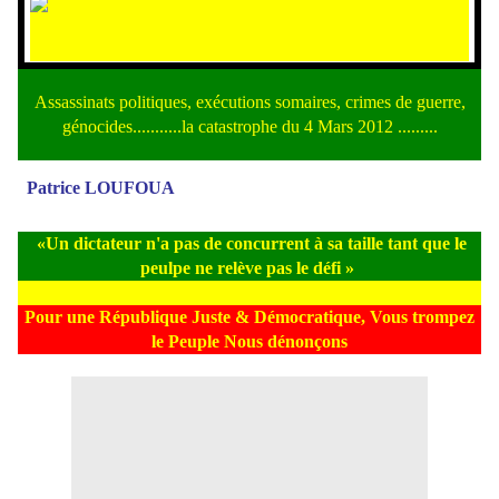
Assassinats politiques, exécutions somaires, crimes de guerre,
génocides...........la catastrophe du 4 Mars 2012 .........
Patrice LOUFOUA
«Un dictateur n'a pas de concurrent à sa taille tant que le
peulpe ne relève pas le défi »
Pour une République Juste & Démocratique, Vous trompez
le Peuple Nous dénonçons