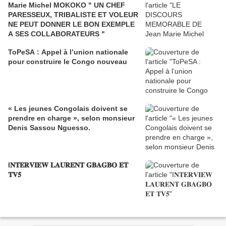
Marie Michel MOKOKO " UN CHEF
PARESSEUX, TRIBALISTE ET VOLEUR
NE PEUT DONNER LE BON EXEMPLE
A SES COLLABORATEURS "
ToPeSA : Appel à l’union nationale
pour construire le Congo nouveau
« Les jeunes Congolais doivent se
prendre en charge », selon monsieur
Denis Sassou Nguesso.
I𝐍𝐓𝐄𝐑𝐕𝐈𝐄𝐖 𝐋𝐀𝐔𝐑𝐄𝐍𝐓 𝐆𝐁𝐀𝐆𝐁𝐎 𝐄𝐓
𝐓𝐕𝟓