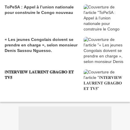
ToPeSA : Appel à l’union nationale
pour construire le Congo nouveau
« Les jeunes Congolais doivent se
prendre en charge », selon monsieur
Denis Sassou Nguesso.
I𝐍𝐓𝐄𝐑𝐕𝐈𝐄𝐖 𝐋𝐀𝐔𝐑𝐄𝐍𝐓 𝐆𝐁𝐀𝐆𝐁𝐎 𝐄𝐓
𝐓𝐕𝟓