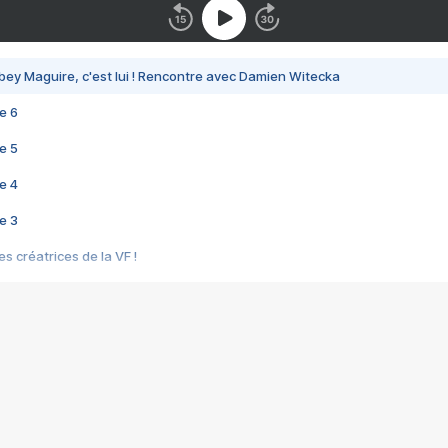
bey Maguire, c'est lui ! Rencontre avec Damien Witecka
e 6
e 5
e 4
e 3
s créatrices de la VF !
e 2
e 1
e Mektoub My Love arrive enfin ! Rencontre avec Shaïn Boumedine et Sal
i : après Toni en famille
elle réalise le bouleversant Dites lui que je l'aime