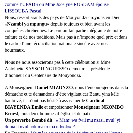
comme l’UPADS ou Mme Jocelyne ROSDAM épouse
LISSOUBA Pascal
Nous, ressortissants des pays de Mouyondzi croyions en Dieu
«
Nzambi ya mpungu»
depuis toujours et bien avant les
conquêtes chrétiennes. Le pardon fait partie intégrante de notre
culture et de nos traditions. Mais pas à n’importe quel prix et dans
le cadre d’une réconciliation nationale sincère avec nos
bourreaux.
N
ous ne nous associerons pas à cette célébration si Mme
Antoinette SASSOU NGUESSO demeure la présidente
d’honneur du Centenaire de Mouyondzi.
A Monseigneur
Daniel MIZONZO
, nous t’encourageons dans ta
démarche et te demandons d’être vigilant car Bantu yina kélé
bantu vé, ils n’ont pas hésité à assassiner le
Cardinal
BIAYENDA Emile
et empoisonner
Monseigneur NKOMBO
Ernest
, tous deux hommes d’église et de paix.
Un proverbe Bembé dit
:
«
Mam’ wa fwil mu nzasi, nvul’ yi
duma ti nvul nok mako ma ndoolo» ?