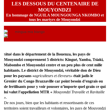
LES DESSOUS DU CENTENAIRE DE
MOUYONDZI
En hommage de NGUILA MOUNGOUNGA NKOMBO et
tous les martyrs de Mouyondzi
itué dans le département de la Bouenza, les pays de
S
Mouyondzi comprennent 5 districts: Kingué, Yamba, Tsiaki,
Mabombo et Mouyondzi centre et un peu plus de cent mille
habitants. Le district de Mouyondzi, véritable don de Dieu
pour les paysans «
agriculteurs et éleveurs»
était jadis le
Grenier du Congo Brazzaville car point besoin d’engrais ou
de fertilisants pour y voir pousser n’importe quel grain ce qui
lui valut l’appellation MTR «
Mouyondzi Travaille et Ravitaille
».
De nos jours, bien que les habitants et ressortissants de ces
territoires soient travailleurs et volontaires, les pays de Mouyondzi