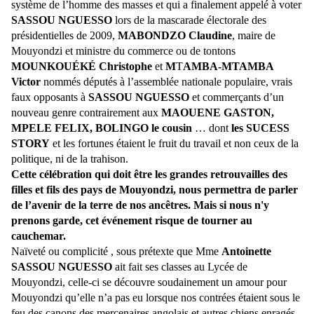
système de l’homme des masses et qui a finalement appelé à voter
SASSOU NGUESSO
lors de la mascarade électorale des
présidentielles de 2009,
MABONDZO Claudine
, maire de
Mouyondzi et ministre du commerce ou de tontons
MOUNKOUÉKÉ Christophe
et
M
T
AMBA-MTAMBA
Victor
nommés députés à l’assemblée nationale populaire, vrais
faux opposants à
SASSOU NGUESSO
et commerçants d’un
nouveau genre contrairement aux
MAOUENE GASTON,
MPELE FELIX, BOLINGO le cousin
… dont
les SUCESS
STORY
et les fortunes étaient le fruit du travail et non ceux de la
politique, ni de la trahison.
Cette célébration qui doit être les grandes retrouvailles des
filles et fils des pays de Mouyondzi, nous permettra de parler
de l’avenir de la terre de nos ancêtres. Mais si nous n'y
prenons garde, cet événement risque de tourner au
cauchemar.
Naïveté ou complicité , sous prétexte que Mme
Antoinette
SASSOU NGUESSO
ait fait ses classes au Lycée de
Mouyondzi, celle-ci se découvre soudainement un amour pour
Mouyondzi qu’elle n’a pas eu lorsque nos contrées étaient sous le
feu des canons des mercenaires angolais et autres chiens enragés