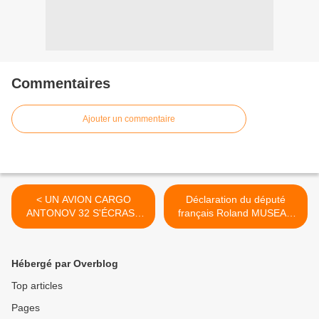
Commentaires
Ajouter un commentaire
< UN AVION CARGO
Déclaration du député
ANTONOV 32 S'ÉCRASE
français Roland MUSEAU
SUR UN QUARTIER
sur l’intervention des forces
POPULAIRE A POINTE
armées en Lybie >
NOIRE
Hébergé par Overblog
Top articles
Pages